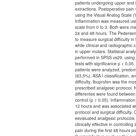
patients undergoing upper and 
extractions. Postoperative pai
using the Visual Analog Scale (
Inflammation was measured usi
scale from 0 to 3. Both were me
24 and 48 hours. The Pederse
to measure surgical difficulty in
while clinical and radiographic 
in upper molars. Statisical anal
performed in SPSS vs29, using
tests with significance p < 0,05.
patients were analyzed, predom
(63,5%), ASA I classification, a
difficulty. Ibuprofen was the m
prescribed analgesic protocol. N
differentes were found between 
control (p ≥ 0.05). Inflammatio
12 hours and was associated wi
protocol and surgical difficulty.
eevaluated analgesic protocols
clinically effective in controllin
pain during the first 48 hours po