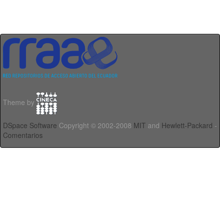
Theme by
DSpace Software
Copyright © 2002-2008
MIT
and
Hewlett-Packard
-
Comentarios