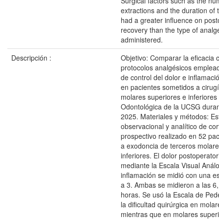
Surgical factors such as the nu
extractions and the duration of
had a greater influence on post
recovery than the type of analg
administered.
Descripción :
Objetivo: Comparar la eficacia c
protocolos analgésicos emplea
de control del dolor e inflamaci
en pacientes sometidos a cirugí
molares superiores e inferiores 
Odontológica de la UCSG duran
2025. Materiales y métodos: Est
observacional y analítico de cor
prospectivo realizado en 52 pa
a exodoncia de terceros molare
inferiores. El dolor postoperato
mediante la Escala Visual Anál
inflamación se midió con una es
a 3. Ambas se midieron a las 6,
horas. Se usó la Escala de Ped
la dificultad quirúrgica en molar
mientras que en molares super