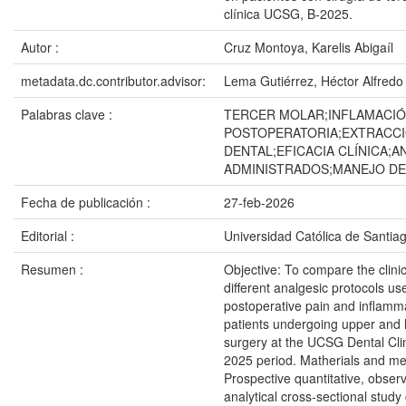
clínica UCSG, B-2025.
Autor :
Cruz Montoya, Karelis Abigaíl
metadata.dc.contributor.advisor:
Lema Gutiérrez, Héctor Alfredo
Palabras clave :
TERCER MOLAR;INFLAMACI
POSTOPERATORIA;EXTRACC
DENTAL;EFICACIA CLÍNICA;
ADMINISTRADOS;MANEJO DE
Fecha de publicación :
27-feb-2026
Editorial :
Universidad Católica de Santia
Resumen :
Objective: To compare the clinic
different analgesic protocols us
postoperative pain and inflamma
patients undergoing upper and 
surgery at the UCSG Dental Clin
2025 period. Matherials and me
Prospective quantitative, observ
analytical cross-sectional stud