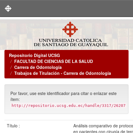
Skip
navigation
Repositorio Digital UCSG
FACULTAD DE CIENCIAS DE LA SALUD
Carrera de Odontología
Trabajos de Titulación - Carrera de Odontología
Por favor, use este identificador para citar o enlazar este
ítem:
http://repositorio.ucsg.edu.ec/handle/3317/26207
Título :
Análisis comparativo de protoc
en pacientes con cirugía de ter