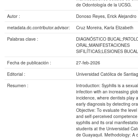
de Odontología de la UCSG.
Autor :
Donoso Reyes, Erick Alejandro
metadata.dc.contributor.advisor:
Cruz Moreira, Karla Elizabeth
Palabras clave :
DIAGNÓSTICO BUCAL;PATOL
ORAL;MANIFESTACIONES
SIFILÍTICAS;LESIONES BUCA
Fecha de publicación :
27-feb-2026
Editorial :
Universidad Católica de Santia
Resumen :
Introduction: Syphilis is a sexua
infection with an increasing glob
incidence, where dentists play a 
early diagnosis by detecting ora
Objective: To evaluate the leve
and self-perceived competence
syphilis and its oral manifestat
students at the Universidad Cat
de Guayaquil. Methodology: A c