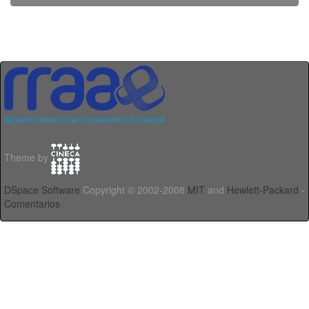
Theme by
DSpace Software
Copyright © 2002-2008
MIT
and
Hewlett-Packard
-
Comentarios