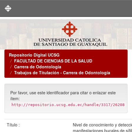
Skip
navigation
Repositorio Digital UCSG
FACULTAD DE CIENCIAS DE LA SALUD
Carrera de Odontología
Trabajos de Titulación - Carrera de Odontología
Por favor, use este identificador para citar o enlazar este
ítem:
http://repositorio.ucsg.edu.ec/handle/3317/26208
Título :
Nivel de conocimiento y detecc
manifestaciones bucales de sífi