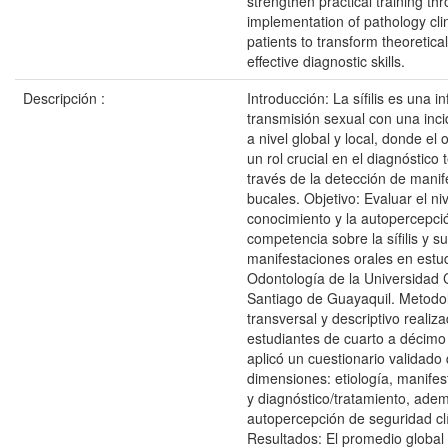
strengthen practical training th
implementation of pathology clin
patients to transform theoretica
effective diagnostic skills.
Descripción :
Introducción: La sífilis es una i
transmisión sexual con una inci
a nivel global y local, donde el
un rol crucial en el diagnóstico
través de la detección de mani
bucales. Objetivo: Evaluar el ni
conocimiento y la autopercepci
competencia sobre la sífilis y s
manifestaciones orales en estu
Odontología de la Universidad 
Santiago de Guayaquil. Metodol
transversal y descriptivo realiz
estudiantes de cuarto a décimo
aplicó un cuestionario validado
dimensiones: etiología, manifes
y diagnóstico/tratamiento, ade
autopercepción de seguridad clí
Resultados: El promedio global