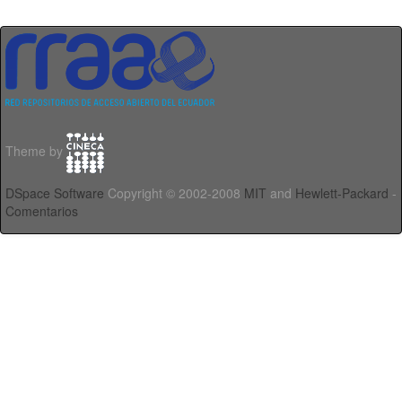
Theme by
DSpace Software
Copyright © 2002-2008
MIT
and
Hewlett-Packard
-
Comentarios