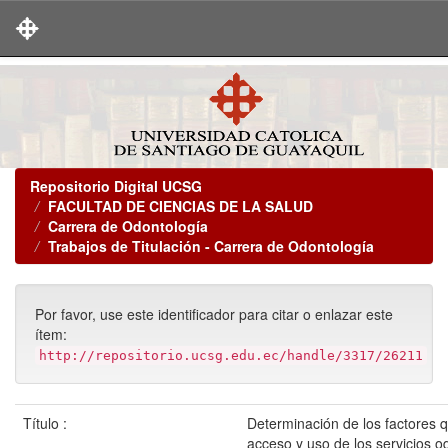
Skip
navigation
Repositorio Digital UCSG
FACULTAD DE CIENCIAS DE LA SALUD
Carrera de Odontología
Trabajos de Titulación - Carrera de Odontología
Por favor, use este identificador para citar o enlazar este
ítem:
http://repositorio.ucsg.edu.ec/handle/3317/26211
Título :
Determinación de los factores qu
acceso y uso de los servicios o