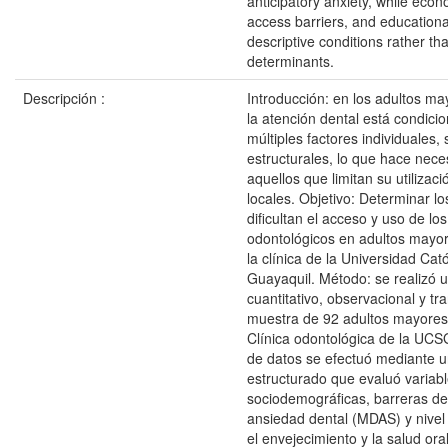
anticipatory anxiety, while econ
access barriers, and educational
descriptive conditions rather tha
determinants.
Descripción :
Introducción: en los adultos ma
la atención dental está condici
múltiples factores individuales, 
estructurales, lo que hace neces
aquellos que limitan su utilizac
locales. Objetivo: Determinar lo
dificultan el acceso y uso de los
odontológicos en adultos mayo
la clínica de la Universidad Cat
Guayaquil. Método: se realizó u
cuantitativo, observacional y tr
muestra de 92 adultos mayores
Clínica odontológica de la UCS
de datos se efectuó mediante u
estructurado que evaluó variab
sociodemográficas, barreras de
ansiedad dental (MDAS) y nivel
el envejecimiento y la salud ora