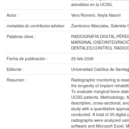
atendidos en la UCSG.
Autor :
Vera Romero, Keyla Naomi
metadata.dc.contributor.advisor:
Zambrano Manzaba, Gabriela 
Palabras clave :
RADIOGRAFÍA DIGITAL;PÉRD
MARGINAL;OSEOINTEGRACIÓ
DENTALES;CONTROL RADIO
Fecha de publicación :
25-feb-2026
Editorial :
Universidad Católica de Santia
Resumen :
Radiographic monitoring is esse
the longevity of implant rehabili
To evaluate marginal bone stabil
UCSG patients. Methodology: A
descriptive, cross-sectional, an
study with a quantitative appro
conducted. A total of 35 digital 
radiographs were analyzed using
software and Microsoft Excel. M