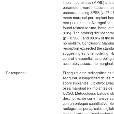
implant bone loss (MPBL) and cl
parameters were measured, an
processed using SPSS (v. 27). 
mean marginal peri-implant bon
mm (± 0.67 mm). No significant
found related to time, bone, or 
0.05). The probing did not corr
(p = 0.988), and 88.6% of the 
no mobility. Conclusion: Margin
resorption exceeded the standa
suggesting early remodeling. R
control is essential, as probing
accurately assess the marginal 
Descripción :
El seguimiento radiográfico es
asegurar la longevidad de las r
sobre implantes. Objetivo: Evalu
ósea marginal en implantes de 
UCSG. Metodología: Estudio ob
descriptivo, de corte transversa
con un enfoque cuantitativo. Se
radiografías periapicales digit
con software de visualización y 