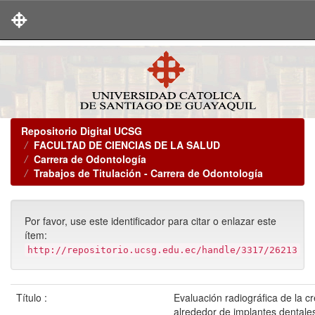
Skip
navigation
Repositorio Digital UCSG
FACULTAD DE CIENCIAS DE LA SALUD
Carrera de Odontología
Trabajos de Titulación - Carrera de Odontología
Por favor, use este identificador para citar o enlazar este
ítem:
http://repositorio.ucsg.edu.ec/handle/3317/26213
Título :
Evaluación radiográfica de la c
alrededor de implantes dentales