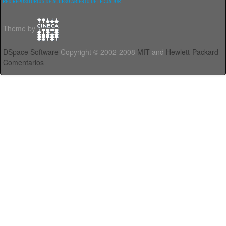
Theme by
DSpace Software
Copyright © 2002-2008
MIT
and
Hewlett-Packard
-
Comentarios