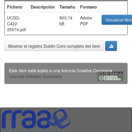
Fichero
Descripción
Tamaño
Formato
UCSG-
803,74
Adobe
Visualizar/Abri
C422-
kB
PDF
25574.pdf
Mostrar el registro Dublin Core completo del ítem
Este ítem está sujeto a una licencia Creative Commons
Licencia Creative Commons