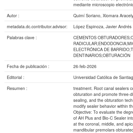
mediante microscopio electrónic
Autor :
Quimí Soriano, Xiomara Aracel
metadata.dc.contributor.advisor:
López Espinoza, Javier Andrés
Palabras clave :
CEMENTOS OBTURADORES;
RADICULAR;ENDODONCIA;M
ELECTRÓNICA DE BARRIDO;
DENTINARIOS;OBTURACIÓN
Fecha de publicación :
26-feb-2026
Editorial :
Universidad Católica de Santia
Resumen :
treatment. Root canal sealers
obturation and promote three-d
sealing, and the obturation te
modify sealer behavior within th
Objective: To evaluate the degr
of AH Plus and Bio-C Sealer int
at the coronal, middle, and apica
mandibular premolars obturated 