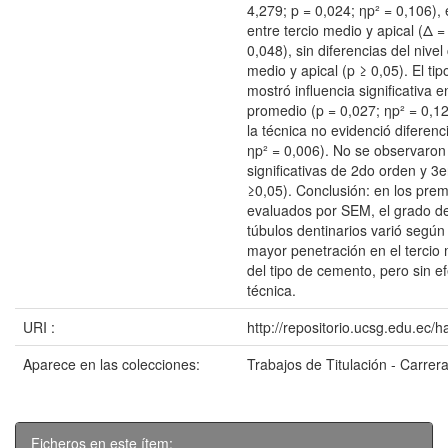
4,279; p = 0,024; ηp² = 0,106),
entre tercio medio y apical (Δ 
0,048), sin diferencias del nivel
medio y apical (p ≥ 0,05). El t
mostró influencia significativa 
promedio (p = 0,027; ηp² = 0,1
la técnica no evidenció diferenc
ηp² = 0,006). No se observaron
significativas de 2do orden y 3e
≥0,05). Conclusión: en los prem
evaluados por SEM, el grado d
túbulos dentinarios varió según 
mayor penetración en el tercio 
del tipo de cemento, pero sin ef
técnica.
URI :
http://repositorio.ucsg.edu.ec/
Aparece en las colecciones:
Trabajos de Titulación - Carrer
Ficheros en este ítem: