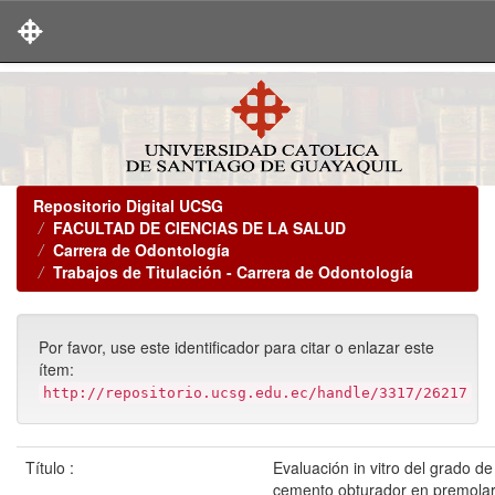
Skip
navigation
Repositorio Digital UCSG
FACULTAD DE CIENCIAS DE LA SALUD
Carrera de Odontología
Trabajos de Titulación - Carrera de Odontología
Por favor, use este identificador para citar o enlazar este
ítem:
http://repositorio.ucsg.edu.ec/handle/3317/26217
Título :
Evaluación in vitro del grado de
cemento obturador en premolare