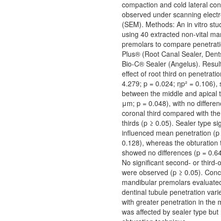
compaction and cold lateral co
observed under scanning elect
(SEM). Methods: An in vitro st
using 40 extracted non-vital ma
premolars to compare penetrat
Plus® (Root Canal Sealer, Dent
Bio-C® Sealer (Angelus). Results
effect of root third on penetrat
4.279; p = 0.024; ηp² = 0.106), s
between the middle and apical t
μm; p = 0.048), with no differen
coronal third compared with the
thirds (p ≥ 0.05). Sealer type sig
influenced mean penetration (p 
0.128), whereas the obturation
showed no differences (p = 0.64
No significant second- or third-
were observed (p ≥ 0.05). Concl
mandibular premolars evaluate
dentinal tubule penetration varie
with greater penetration in the 
was affected by sealer type but 