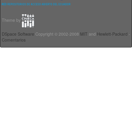
Theme by
DSpace Software
Copyright © 2002-2008
MIT
and
Hewlett-Packard
-
Comentarios