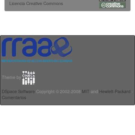
Licencia Creative Commons
Theme by
DSpace Software
Copyright © 2002-2008
MIT
and
Hewlett-Packard
-
Comentarios