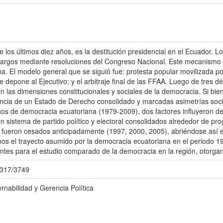
 los últimos diez años, es la destitución presidencial en el Ecuador. 
cargos mediante resoluciones del Congreso Nacional. Este mecanismo de
a. El modelo general que se siguió fue: protesta popular movilizada po
e depone al Ejecutivo; y el arbitraje final de las FFAA. Luego de tres 
 las dimensiones constitucionales y sociales de la democracia. Si bien 
sencia de un Estado de Derecho consolidado y marcadas asimetrías socia
años de democracia ecuatoriana (1979-2009), dos factores influyeron d
n sistema de partido político y electoral consolidados alrededor de pr
s fueron cesados anticipadamente (1997, 2000, 2005), abriéndose así el
mos el trayecto asumido por la democracia ecuatoriana en el periodo 1
tes para el estudio comparado de la democracia en la región, otorgan
/3317/3749
nabilidad y Gerencia Política