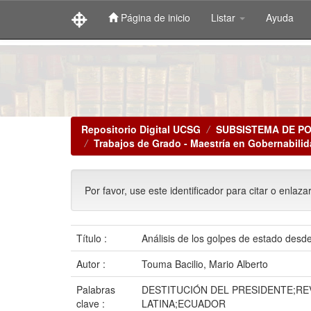
Página de inicio
Listar
Ayuda
Skip
navigation
Repositorio Digital UCSG
SUBSISTEMA DE P
Trabajos de Grado - Maestría en Gobernabilid
Por favor, use este identificador para citar o enlaza
Título :
Análisis de los golpes de estado desd
Autor :
Touma Bacilio, Mario Alberto
Palabras
DESTITUCIÓN DEL PRESIDENTE;REV
clave :
LATINA;ECUADOR