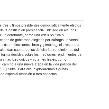
Los tres últimos presidentes democráticamente electos
 la destitución presidencial; iniciado en algunos
r un detonante, como una crisis política o
décadas de gobiernos elegidos por sufragio universal,
existen elecciones libres y ¿limpias¿, el irrespeto a
les dan cuenta de los deficitarios rendimientos del
e forma decisiva sobre los mediocres rendimientos del
ogramas ideológicos y votantes leales, como
 camino a una nueva etapa en la vida política del
997 ¿ 2005. Para ello, exploraremos algunas
do especial atención a tres aspectos.