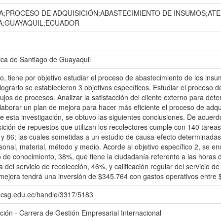
A;PROCESO DE ADQUISICIÓN;ABASTECIMIENTO DE INSUMOS;ATE
A;GUAYAQUIL;ECUADOR
ica de Santiago de Guayaquil
io, tiene por objetivo estudiar el proceso de abastecimiento de los in
 lograrlo se establecieron 3 objetivos específicos. Estudiar el proces
ujos de procesos. Analizar la satisfacción del cliente externo para det
laborar un plan de mejora para hacer más eficiente el proceso de adqui
e esta investigación, se obtuvo las siguientes conclusiones. De acuerdo
ición de repuestos que utilizan los recolectores cumple con 140 tarea
0 y 86; las cuales sometidas a un estudio de causa-efecto determinad
onal, material, método y medio. Acorde al objetivo específico 2, se e
 de conocimiento, 38%, que tiene la ciudadanía referente a las horas d
ja del servicio de recolección, 46%, y calificación regular del servicio 
mejora tendrá una inversión de $345.764 con gastos operativos entre $
o.ucsg.edu.ec/handle/3317/5183
ación - Carrera de Gestión Empresarial Internacional