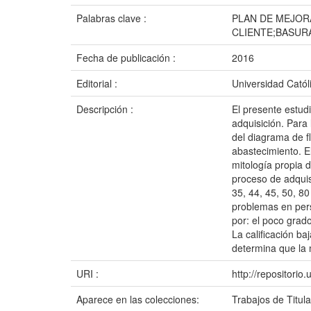
Palabras clave :
PLAN DE MEJOR
CLIENTE;BASUR
Fecha de publicación :
2016
Editorial :
Universidad Catól
Descripción :
El presente estud
adquisición. Para
del diagrama de fl
abastecimiento. E
mitología propia d
proceso de adquis
35, 44, 45, 50, 8
problemas en pers
por: el poco grado
La calificación ba
determina que la 
URI :
http://repositori
Aparece en las colecciones:
Trabajos de Titul