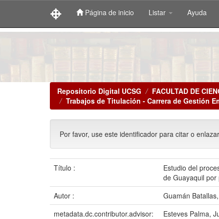
Página de inicio
Listar
Ayuda
Skip
navigation
Repositorio Digital UCSG
FACULTAD DE CIEN
Trabajos de Titulación - Carrera de Gestión E
Por favor, use este identificador para citar o enlaza
Título :
Estudio del proces
de Guayaquil por 
Autor :
Guamán Batallas,
metadata.dc.contributor.advisor:
Esteves Palma, J