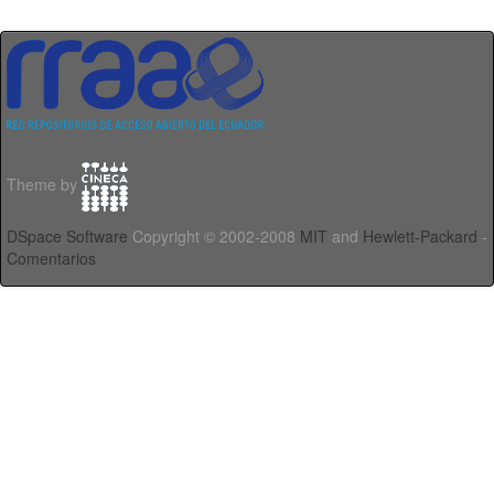
Theme by
DSpace Software
Copyright © 2002-2008
MIT
and
Hewlett-Packard
-
Comentarios