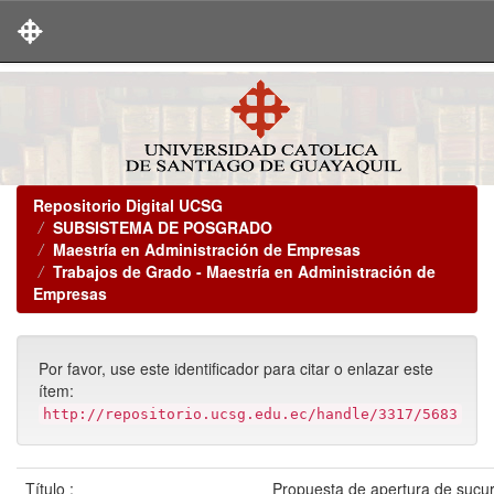
Skip
navigation
Repositorio Digital UCSG
SUBSISTEMA DE POSGRADO
Maestría en Administración de Empresas
Trabajos de Grado - Maestría en Administración de
Empresas
Por favor, use este identificador para citar o enlazar este
ítem:
http://repositorio.ucsg.edu.ec/handle/3317/5683
Título :
Propuesta de apertura de sucur