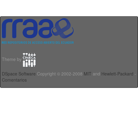
Theme by
DSpace Software
Copyright © 2002-2008
MIT
and
Hewlett-Packard
-
Comentarios