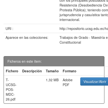
con los principales postulados 
Resistencia (Desobediencia Civil
Protesta Pública); teniendo com
jurisprudencia y casuística tan
internacional.
URI :
http://repositorio.ucsg.edu.ec/
Aparece en las colecciones:
Trabajos de Grado - Maestría 
Constitucional
Ficheros en este ítem:
Fichero
Descripción
Tamaño
Formato
T-
1,32 MB
Adobe
Visualizar/Abrir
UCSG-
PDF
POS-
MDC-
26.pdf