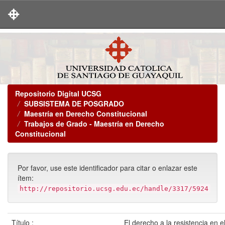
Skip
navigation
Repositorio Digital UCSG
SUBSISTEMA DE POSGRADO
Maestría en Derecho Constitucional
Trabajos de Grado - Maestría en Derecho
Constitucional
Por favor, use este identificador para citar o enlazar este
ítem:
http://repositorio.ucsg.edu.ec/handle/3317/5924
Título :
El derecho a la resistencia en e