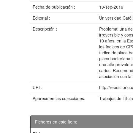
Fecha de publicación :
13-sep-2016
Editorial :
Universidad Catól
Descripción :
Problema: una de 
irreversible y con
10 años, en la Esc
los índices de CPO
índice de placa ba
placa bacteriana i
una alta prevalenc
caries. Recomenda
asociación con la 
URI :
http://repositori
Aparece en las colecciones:
Trabajos de Titul
Ficheros en este ítem: