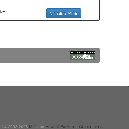
o
PDF
Visualizar/Abrir
ht © 2002-2008
MIT
and
Hewlett-Packard
-
Comentarios