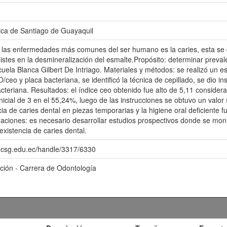
ica de Santiago de Guayaquil
las enfermedades más comunes del ser humano es la caries, esta se d
sistes en la desmineralización del esmalte.Propósito: determinar preval
uela Blanca Gilbert De Intriago. Materiales y métodos: se realizó un es
/ceo y placa bacteriana, se identificó la técnica de cepillado, se dio 
cteriana. Resultados: el índice ceo obtenido fue alto de 5,11 consider
nicial de 3 en el 55,24%, luego de las instrucciones se obtuvo un valor
ia de caries dental en piezas temporarias y la higiene oral deficiente 
ciones: es necesario desarrollar estudios prospectivos donde se monit
existencia de caries dental.
o.ucsg.edu.ec/handle/3317/6330
ación - Carrera de Odontología