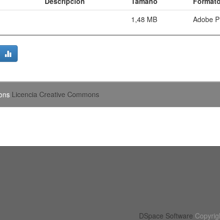
Descripción
Tamaño
Format
1,48 MB
Adobe 
mons
Licencia Creative Commons
DSpace Software
Copyrig