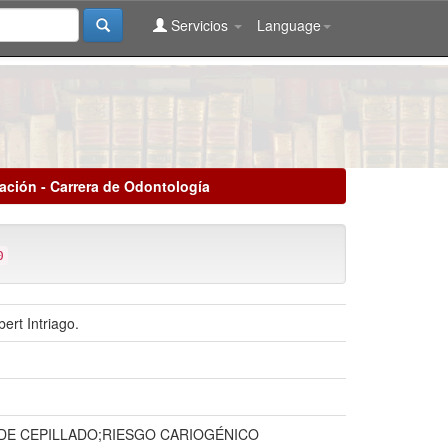
Servicios
Language
lación - Carrera de Odontología
0
ert Intriago.
 DE CEPILLADO;RIESGO CARIOGÉNICO