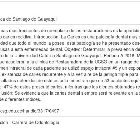
ica de Santiago de Guayaquil
mas más frecuentes de reemplazo de las restauraciones es la aparici
 o caries recidiva. Introducción: La Caries es una patología dental m
dad que todo el mundo la posee, esta patología se ha presentado desde
usas a esta enfermedad dental. Objetivo: Determinar la prevalencia d
ca de la Universidad Católica Santiago de Guayaquil, Periodo A 2016. M
ue acudieron a la clínica de Restauradora de la UCSG en un rango de
men intraoral de cada paciente se utilizó espejo intraoral #5 y un expl
 existencia de caries recurrente y a la vez aire de la jeringa triple para
sultados obtenidos de este estudio muestran que de 53 pacientes equi
el 47% de estos presentó caries, mientras que los dientes obturados 
usión: Se evidencia que la caries dental siempre será relevante en la 
e diferentes índices.
o.ucsg.edu.ec/handle/3317/6497
ación - Carrera de Odontología