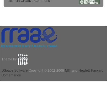
Licencia Creative Commons
Theme by
DSpace Software
Copyright © 2002-2008
MIT
and
Hewlett-Packard
-
Comentarios