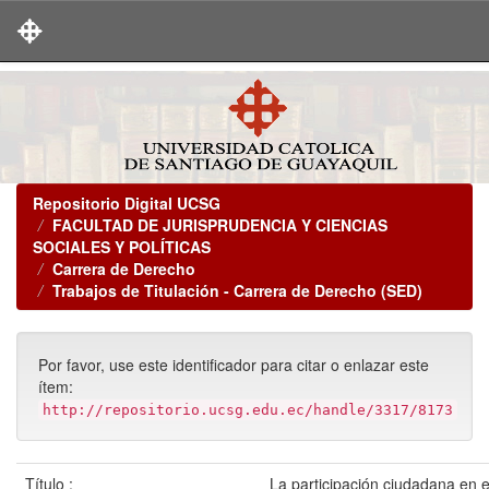
Skip
navigation
Repositorio Digital UCSG
FACULTAD DE JURISPRUDENCIA Y CIENCIAS
SOCIALES Y POLÍTICAS
Carrera de Derecho
Trabajos de Titulación - Carrera de Derecho (SED)
Por favor, use este identificador para citar o enlazar este
ítem:
http://repositorio.ucsg.edu.ec/handle/3317/8173
Título :
La participación ciudadana en 