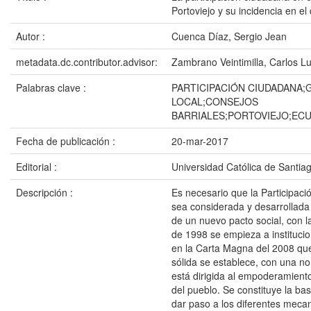
Portoviejo y su incidencia en el 
Autor :
Cuenca Díaz, Sergio Jean
metadata.dc.contributor.advisor:
Zambrano Veintimilla, Carlos Lu
Palabras clave :
PARTICIPACIÓN CIUDADANA;
LOCAL;CONSEJOS
BARRIALES;PORTOVIEJO;EC
Fecha de publicación :
20-mar-2017
Editorial :
Universidad Católica de Santia
Descripción :
Es necesario que la Participac
sea considerada y desarrollad
de un nuevo pacto social, con l
de 1998 se empieza a institucio
en la Carta Magna del 2008 qu
sólida se establece, con una n
está dirigida al empoderamient
del pueblo. Se constituye la bas
dar paso a los diferentes meca