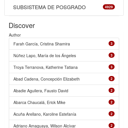
SUBSISTEMA DE POSGRADO
4929
Discover
Author
Farah García, Cristina Shamira
3
Núñez Lapo, María de los Ángeles
3
Troya Terranova, Katherine Tatiana
3
Abad Cadena, Concepción Elizabeth
2
Abadie Aguilera, Fausto David
2
Abarca Chaucalá, Erick Mike
2
Acuña Arellano, Karoline Estefanía
2
Adriano Amaguaya, Wilson Alcívar
2