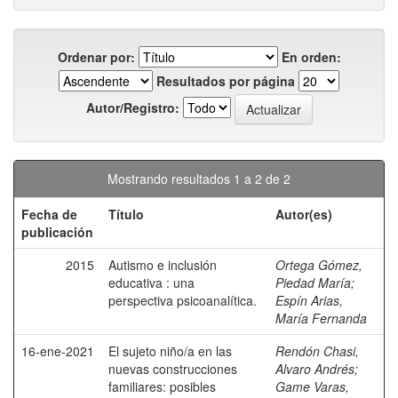
Ordenar por:
En orden:
Resultados por página
Autor/Registro:
Mostrando resultados 1 a 2 de 2
Fecha de
Título
Autor(es)
publicación
2015
Autismo e inclusión
Ortega Gómez,
educativa : una
Piedad María
;
perspectiva psicoanalítica.
Espín Arias,
María Fernanda
16-ene-2021
El sujeto niño/a en las
Rendón Chasi,
nuevas construcciones
Alvaro Andrés
;
familiares: posibles
Game Varas,