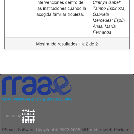
intervenciones dentro de
Cinthya Isabel
;
las instituciones cuando la
Tambo Espinoza,
acogida familiar tropieza.
Gabriela
Mercedes
;
Espín
Arias, María
Fernanda
Mostrando resultados 1 a 2 de 2
Theme by
DSpace Software
Copyright © 2002-2008
MIT
and
Hewlett-Packard
-