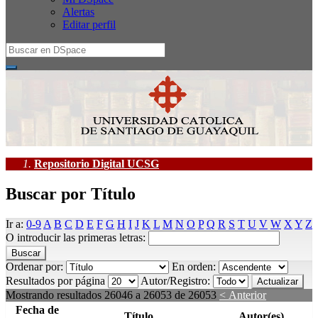
Alertas
Editar perfil
Repositorio Digital UCSG
Buscar por Título
Ir a:
0-9
A
B
C
D
E
F
G
H
I
J
K
L
M
N
O
P
Q
R
S
T
U
V
W
X
Y
Z
O introducir las primeras letras:
Ordenar por:
En orden:
Resultados por página
Autor/Registro:
Mostrando resultados 26046 a 26053 de 26053
< Anterior
Fecha de
Título
Autor(es)