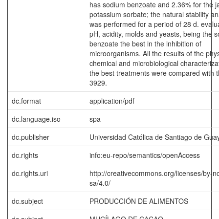
has sodium benzoate and 2.36% for the j
potassium sorbate; the natural stability an
was performed for a period of 28 d. evalu
pH, acidity, molds and yeasts, being the 
benzoate the best in the inhibition of
microorganisms. All the results of the phys
chemical and microbiological characteriza
the best treatments were compared with 
3929.
dc.format
application/pdf
dc.language.iso
spa
dc.publisher
Universidad Católica de Santiago de Guay
dc.rights
info:eu-repo/semantics/openAccess
dc.rights.uri
http://creativecommons.org/licenses/by-n
sa/4.0/
dc.subject
PRODUCCIÓN DE ALIMENTOS