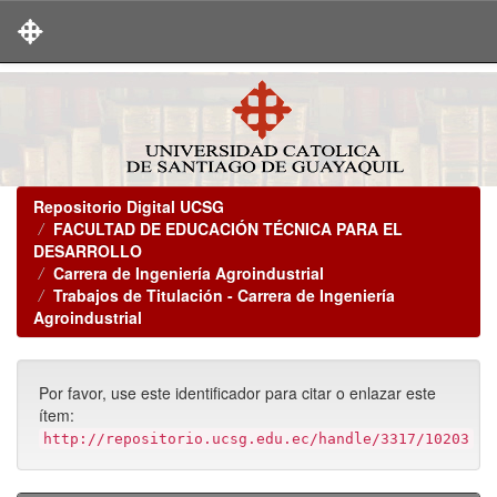
Skip
navigation
Repositorio Digital UCSG
FACULTAD DE EDUCACIÓN TÉCNICA PARA EL
DESARROLLO
Carrera de Ingeniería Agroindustrial
Trabajos de Titulación - Carrera de Ingeniería
Agroindustrial
Por favor, use este identificador para citar o enlazar este
ítem:
http://repositorio.ucsg.edu.ec/handle/3317/10203