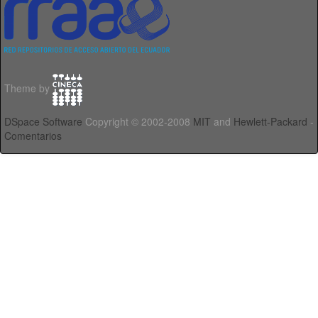
Theme by
DSpace Software
Copyright © 2002-2008
MIT
and
Hewlett-Packard
-
Comentarios