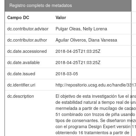
Registro completo de metadatos
Campo DC
Valor
dc.contributor.advisor
Pulgar Oleas, Nelly Lorena
dc.contributor.author
Aguilar Oliveros, Diana Vanessa
dc.date.accessioned
2018-04-25T21:03:25Z
dc.date.available
2018-04-25T21:03:25Z
dc.date.issued
2018-03-05
dc.identifier.uri
http://repositorio.ucsg.edu.ec/handle/33
dc.description
El objetivo de esta investigación fue el aná
de estabilidad natural a tiempo real de un
mermelada a partir de mucílago de caca
51 combinado con trozos de piña usando
tipos de conservantes. Se diseñaron mez
con el programa Design Expert versión 1
obteniendo 16 tratamientos a partir de