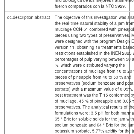
microbiológica de los mejores tratamiento
fueron comparados con la NTC 3929.
dc.description.abstract
The objective of this investigation was an
the real-time natural stability of a jam fr
mucilage CCN-51 combined with pineapp
pieces using two types of preservatives. 
were designed with the program Design E
version 11, obtaining 16 treatments base
restrictions established in the INEN 2825 
percentages of pulp varying between 50 
%, which were distributed varying the
concentrations of mucilage from 10 to 20
pieces of pineapple from 40 to 50 % and
preservatives (sodium benzoate and pot
sorbate) with a maximum value of 0.05%.
best treatment was the T 15 conformed b
of mucilage, 45 % of pineapple and 0.05 
preservatives. The analytical results of th
formulations were: 3.5 pH for both marma
65 ° Brix for soluble solids for the jam with
sodium benzoate and 64 ° Brix for the jam
potassium sorbate, 5.77% acidity for the j