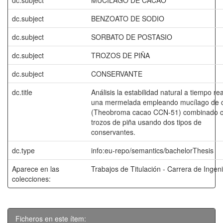
dc.subject
MUCÍLAGO DE CACAO
dc.subject
BENZOATO DE SODIO
dc.subject
SORBATO DE POSTASIO
dc.subject
TROZOS DE PIÑA
dc.subject
CONSERVANTE
dc.title
Análisis la estabilidad natural a tiempo re
una mermelada empleando mucílago de 
(Theobroma cacao CCN-51) combinado 
trozos de piña usando dos tipos de
conservantes.
dc.type
info:eu-repo/semantics/bachelorThesis
Aparece en las
Trabajos de Titulación - Carrera de Ingeni
colecciones:
Ficheros en este ítem: