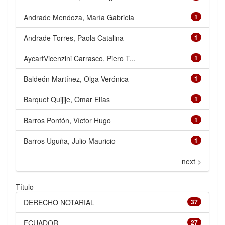
Andrade Mendoza, María Gabriela
1
Andrade Torres, Paola Catalina
1
AycartVicenzini Carrasco, Piero T...
1
Baldeón Martínez, Olga Verónica
1
Barquet Quijije, Omar Elías
1
Barros Pontón, Víctor Hugo
1
Barros Uguña, Julio Mauricio
1
next >
Título
DERECHO NOTARIAL
37
ECUADOR
27