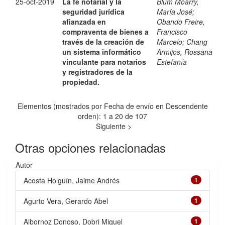
25-oct-2019
La fe notarial y la
Blum Moarry,
seguridad jurídica
María José
;
afianzada en
Obando Freire,
compraventa de bienes a
Francisco
través de la creación de
Marcelo
;
Chang
un sistema informático
Armijos, Rossana
vinculante para notarios
Estefanía
y registradores de la
propiedad.
Elementos (mostrados por Fecha de envío en Descendente
orden): 1 a 20 de 107
Siguiente >
Otras opciones relacionadas
Autor
Acosta Holguín, Jaime Andrés
1
Agurto Vera, Gerardo Abel
1
Albornoz Donoso, Dobri Miguel
1