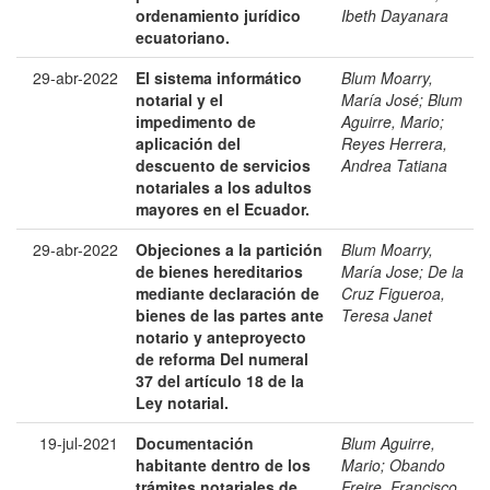
ordenamiento jurídico
Ibeth Dayanara
ecuatoriano.
29-abr-2022
El sistema informático
Blum Moarry,
notarial y el
María José
;
Blum
impedimento de
Aguirre, Mario
;
aplicación del
Reyes Herrera,
descuento de servicios
Andrea Tatiana
notariales a los adultos
mayores en el Ecuador.
29-abr-2022
Objeciones a la partición
Blum Moarry,
de bienes hereditarios
María Jose
;
De la
mediante declaración de
Cruz Figueroa,
bienes de las partes ante
Teresa Janet
notario y anteproyecto
de reforma Del numeral
37 del artículo 18 de la
Ley notarial.
19-jul-2021
Documentación
Blum Aguirre,
habitante dentro de los
Mario
;
Obando
trámites notariales de
Freire, Francisco