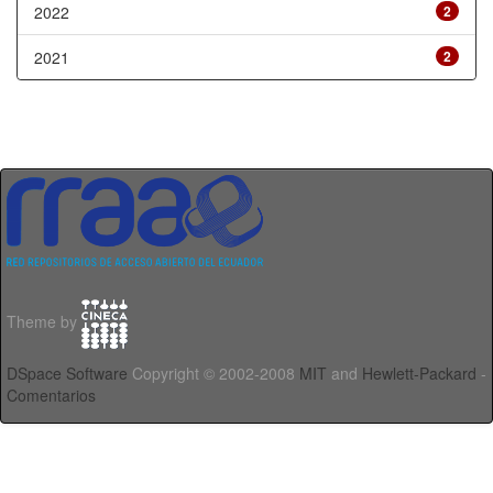
2022
2
2021
2
Theme by
DSpace Software
Copyright © 2002-2008
MIT
and
Hewlett-Packard
-
Comentarios