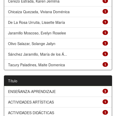
Cerezo Estrada, Karen Jemima
1
Chicaiza Quezada, Viviana Doménica
1
De La Rosa Urrutia, Lissette María
1
Jaramillo Moscoso, Evelyn Roselee
1
Olivo Salazar, Solange Jailyn
1
Sánchez Jaramillo, María de los Á...
1
Tacury Paladines, Maite Domenica
1
Título
ENSEÑANZA-APRENDIZAJE
3
ACTIVIDADES ARTÍSTICAS
1
ACTIVIDADES DIDÁCTICAS
1