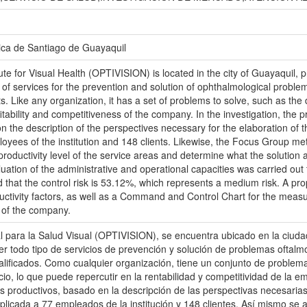
ica de Santiago de Guayaquil
tute for Visual Health (OPTIVISION) is located in the city of Guayaquil
s of services for the prevention and solution of ophthalmological proble
sts. Like any organization, it has a set of problems to solve, such as the 
fitability and competitiveness of the company. In the investigation, th
n the description of the perspectives necessary for the elaboration o
oyees of the institution and 148 clients. Likewise, the Focus Group me
 productivity level of the service areas and determine what the solution al
ation of the administrative and operational capacities was carried out 
d that the control risk is 53.12%, which represents a medium risk. A p
ctivity factors, as well as a Command and Control Chart for the measure
s of the company.
gral para la Salud Visual (OPTIVISION), se encuentra ubicado en la ciu
r todo tipo de servicios de prevención y solución de problemas oftalm
alificados. Como cualquier organización, tiene un conjunto de problemas
cio, lo que puede repercutir en la rentabilidad y competitividad de la e
s productivos, basado en la descripción de las perspectivas necesaria
plicada a 77 empleados de la institución y 148 clientes. Así mismo se 