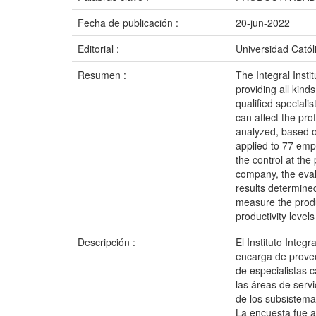
Fecha de publicación :
20-jun-2022
Editorial :
Universidad Catól
Resumen :
The Integral Insti
providing all kind
qualified speciali
can affect the pro
analyzed, based o
applied to 77 empl
the control at the
company, the evalu
results determine
measure the produ
productivity level
Descripción :
El Instituto Inte
encarga de provee
de especialistas c
las áreas de servi
de los subsistema
La encuesta fue a