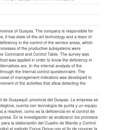
, province of Guayas. The company is responsible for
ms, it has state-of-the-art technology and a team of
deficiency in the control of the service areas, which
e processes of the productive subsystems were
f the Command and Control Table. The survey was
thod was applied in order to know the deficiency in
ternatives are. In the internal analysis of the
through the internal control questionnaire. The
roposal of management indicators was developed to
ment of the activities that allow detecting the
dad de Guayaquil, provincia del Guayas. La empresa se
ológicos, cuenta con tecnología de punta y un equipo
 a resolver, como es la deficiencia en el control de
mpresa. En la investigación se analizaron los procesos
s para la elaboración del Cuadro de Mando y Control.
aplicó el método Focus Group con el fin de conocer la