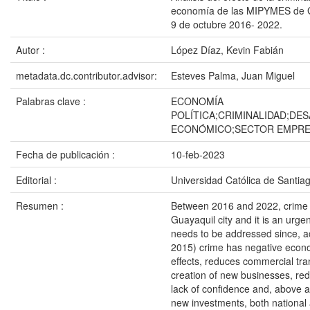
economía de las MIPYMES de G
9 de octubre 2016- 2022.
Autor :
López Díaz, Kevin Fabián
metadata.dc.contributor.advisor:
Esteves Palma, Juan Miguel
Palabras clave :
ECONOMÍA
POLÍTICA;CRIMINALIDAD;DE
ECONÓMICO;SECTOR EMPRE
Fecha de publicación :
10-feb-2023
Editorial :
Universidad Católica de Santia
Resumen :
Between 2016 and 2022, crime 
Guayaquil city and it is an urge
needs to be addressed since, a
2015) crime has negative econo
effects, reduces commercial tra
creation of new businesses, re
lack of confidence and, above a
new investments, both national 