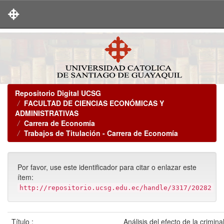
Skip
navigation
Repositorio Digital UCSG
FACULTAD DE CIENCIAS ECONÓMICAS Y
ADMINISTRATIVAS
Carrera de Economía
Trabajos de Titulación - Carrera de Economía
Por favor, use este identificador para citar o enlazar este
ítem:
http://repositorio.ucsg.edu.ec/handle/3317/20282
Título :
Análisis del efecto de la crimina