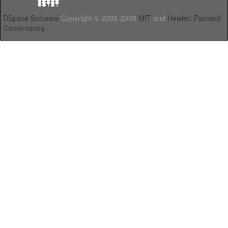
DSpace Software
Copyright © 2002-2008
MIT
and
Hewlett-Packard
-
Comentarios