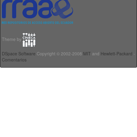
Theme by
DSpace Software
Copyright © 2002-2008
MIT
and
Hewlett-Packard
-
Comentarios