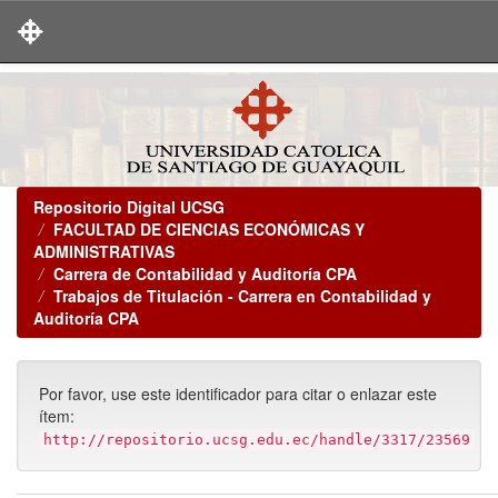
Skip
navigation
Repositorio Digital UCSG
FACULTAD DE CIENCIAS ECONÓMICAS Y
ADMINISTRATIVAS
Carrera de Contabilidad y Auditoría CPA
Trabajos de Titulación - Carrera en Contabilidad y
Auditoría CPA
Por favor, use este identificador para citar o enlazar este
ítem:
http://repositorio.ucsg.edu.ec/handle/3317/23569