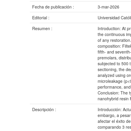
Fecha de publicación :
3-mar-2026
Editorial :
Universidad Catól
Resumen :
Introduction: At p
the continuous im
of any restoration
composition: Filt
fifth- and sevent
premolars, distri
subjected to 500 
sectioning, the d
analyzed using ordi
microleakage (p<0
performance, and 
Conclusion: The t
nanohybrid resin 
Descripción :
Introducción: Act
embargo, a pesar 
afectar el éxito d
comparando 3 resi