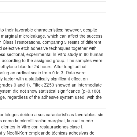
to their favorable characteristics; however, despite
s marginal microleakage, which can affect the success
h Class I restorations, comparing 3 resins of different
d selective etch adhesive techniques together with
ss-sectional, experimental In Vitro study in 60 human
red according to the assigned group. The samples were
hylene blue for 24 hours. After longitudinal
sing an ordinal scale from 0 to 3. Data were
factor with a statistically significant effect on
grades 0 and 1), Filtek Z250 showed an intermediate
tem did not show statistical significance (p=0.100).
age, regardless of the adhesive system used, with the
ntólogos debido a sus características favorables, sin
 como la microfiltración marginal, la cual puede
 dientes In Vitro con restauraciones clase I,
t y Neofil-Kerr empleando técnicas adhesivas de