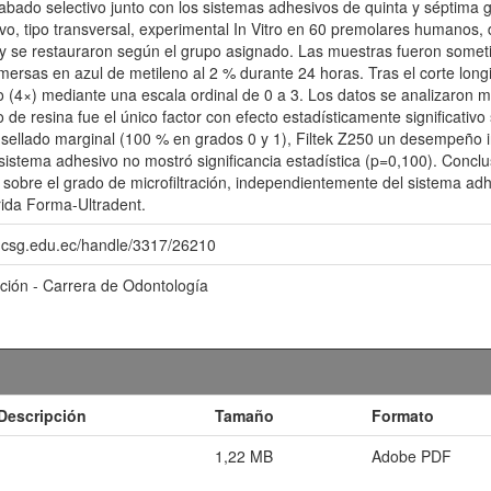
rabado selectivo junto con los sistemas adhesivos de quinta y séptima 
ivo, tipo transversal, experimental In Vitro en 60 premolares humanos, 
 y se restauraron según el grupo asignado. Las muestras fueron someti
ersas en azul de metileno al 2 % durante 24 horas. Tras el corte longit
o (4×) mediante una escala ordinal de 0 a 3. Los datos se analizaron me
o de resina fue el único factor con efecto estadísticamente significativo
 sellado marginal (100 % en grados 0 y 1), Filtek Z250 un desempeño i
l sistema adhesivo no mostró significancia estadística (p=0,100). Conclu
e sobre el grado de microfiltración, independientemente del sistema 
rida Forma-Ultradent.
o.ucsg.edu.ec/handle/3317/26210
ación - Carrera de Odontología
Descripción
Tamaño
Formato
1,22 MB
Adobe PDF