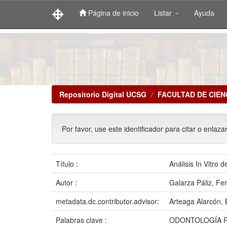
Página de inicio
Listar
Ayuda
Skip
navigation
Repositorio Digital UCSG
FACULTAD DE CIEN
Por favor, use este identificador para citar o enlaza
Título :
Análisis In Vitro 
Autor :
Galarza Páliz, Fe
metadata.dc.contributor.advisor:
Arteaga Alarcón, 
Palabras clave :
ODONTOLOGÍA R