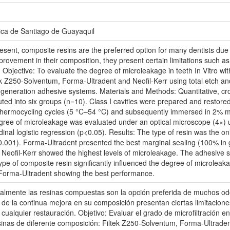
ica de Santiago de Guayaquil
resent, composite resins are the preferred option for many dentists due 
provement in their composition, they present certain limitations such a
. Objective: To evaluate the degree of microleakage in teeth In Vitro wit
ek Z250-Solventum, Forma-Ultradent and Neofil-Kerr using total etch an
h-generation adhesive systems. Materials and Methods: Quantitative, cro
buted into six groups (n=10). Class I cavities were prepared and resto
thermocycling cycles (5 °C–54 °C) and subsequently immersed in 2% met
egree of microleakage was evaluated under an optical microscope (4×) u
nal logistic regression (p<0.05). Results: The type of resin was the only 
.001). Forma-Ultradent presented the best marginal sealing (100% in 
Neofil-Kerr showed the highest levels of microleakage. The adhesive sys
ype of composite resin significantly influenced the degree of microleak
Forma-Ultradent showing the best performance.
ualmente las resinas compuestas son la opción preferida de muchos odo
de la continua mejora en su composición presentan ciertas limitaciones
e cualquier restauración. Objetivo: Evaluar el grado de microfiltración en
nas de diferente composición: Filtek Z250-Solventum, Forma-Ultraden