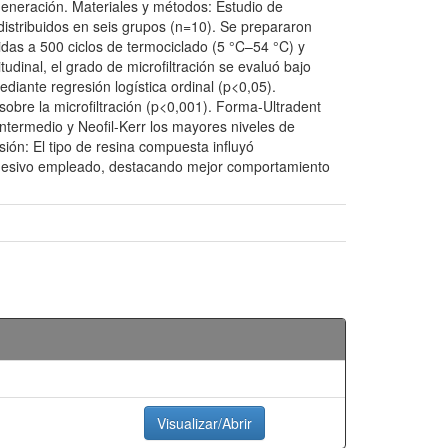
generación. Materiales y métodos: Estudio de
distribuidos en seis grupos (n=10). Se prepararon
das a 500 ciclos de termociclado (5 °C–54 °C) y
udinal, el grado de microfiltración se evaluó bajo
diante regresión logística ordinal (p<0,05).
 sobre la microfiltración (p<0,001). Forma-Ultradent
ntermedio y Neofil-Kerr los mayores niveles de
sión: El tipo de resina compuesta influyó
adhesivo empleado, destacando mejor comportamiento
Visualizar/Abrir