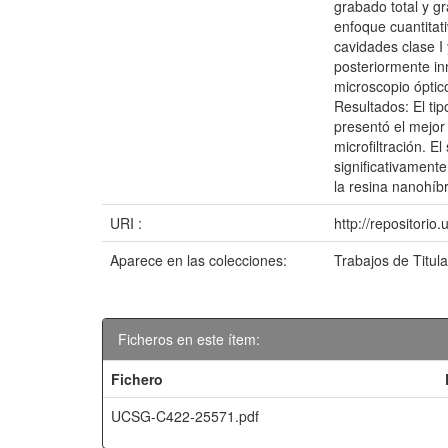
grabado total y g
enfoque cuantitat
cavidades clase I
posteriormente inm
microscopio óptic
Resultados: El tip
presentó el mejor
microfiltración. E
significativament
la resina nanohíb
URI :
http://repositori
Aparece en las colecciones:
Trabajos de Titul
Ficheros en este ítem:
Fichero
UCSG-C422-25571.pdf