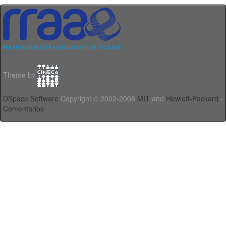
Theme by
DSpace Software
Copyright © 2002-2008
MIT
and
Hewlett-Packard
-
Comentarios