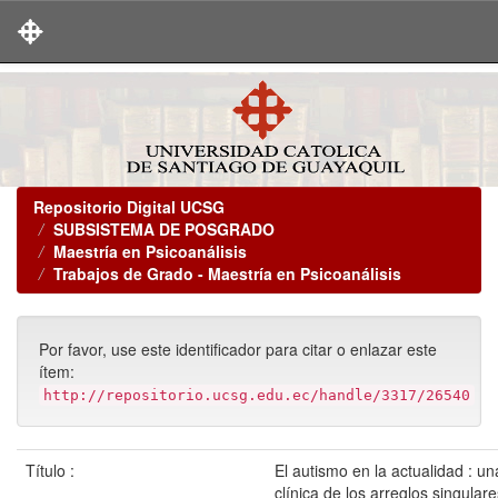
Skip
navigation
Repositorio Digital UCSG
SUBSISTEMA DE POSGRADO
Maestría en Psicoanálisis
Trabajos de Grado - Maestría en Psicoanálisis
Por favor, use este identificador para citar o enlazar este
ítem:
http://repositorio.ucsg.edu.ec/handle/3317/26540
Título :
El autismo en la actualidad : un
clínica de los arreglos singular