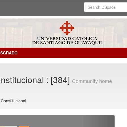
OSGRADO
stitucional : [384]
Community home
Constitucional