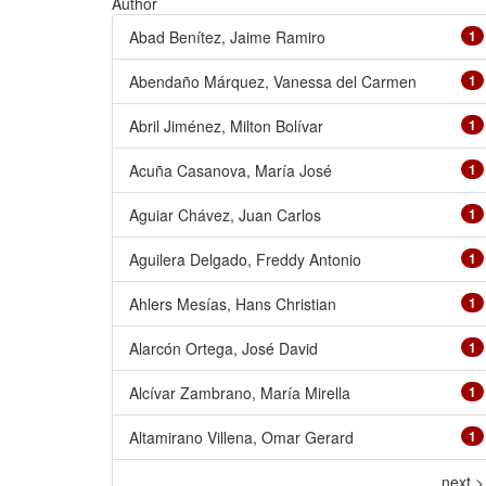
Author
Abad Benítez, Jaime Ramiro
1
Abendaño Márquez, Vanessa del Carmen
1
Abril Jiménez, Milton Bolívar
1
Acuña Casanova, María José
1
Aguiar Chávez, Juan Carlos
1
Aguilera Delgado, Freddy Antonio
1
Ahlers Mesías, Hans Christian
1
Alarcón Ortega, José David
1
Alcívar Zambrano, María Mirella
1
Altamirano Villena, Omar Gerard
1
next >