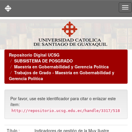
Skip
navigation
Repositorio Digital UCSG
SUBSISTEMA DE POSGRADO
Maestría en Gobernabilidad y Gerencia Política
Trabajos de Grado - Maestría en Gobernabilidad y
Gerencia Política
Por favor, use este identificador para citar o enlazar este
ítem:
http://repositorio.ucsg.edu.ec/handle/3317/518
Título :
Indicadores de gestión de la Muy Ilustre