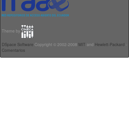
Theme by
DSpace Software
Copyright © 2002-2008
MIT
and
Hewlett-Packard
-
Comentarios