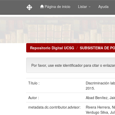
Página de inicio
Listar
Ayuda
Skip
navigation
Repositorio Digital UCSG
SUBSISTEMA DE P
Por favor, use este identificador para citar o enlaza
Título :
Discriminación la
2015.
Autor :
Abad Benítez, Ja
metadata.dc.contributor.advisor:
Rivera Herrera, Ni
Verdugo Silva, Ju