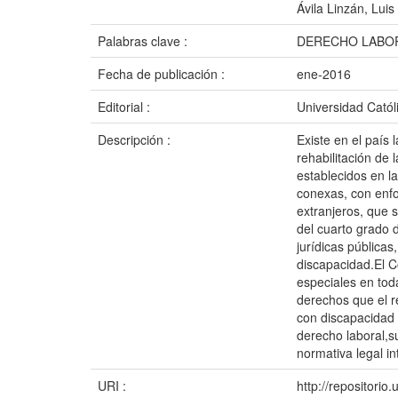
Ávila Linzán, Lui
Palabras clave :
DERECHO LABOR
Fecha de publicación :
ene-2016
Editorial :
Universidad Catól
Descripción :
Existe en el país 
rehabilitación de 
establecidos en l
conexas, con enfo
extranjeros, que s
del cuarto grado 
jurídicas públicas
discapacidad.El C
especiales en tod
derechos que el r
con discapacidad 
derecho laboral,s
normativa legal in
URI :
http://repositori