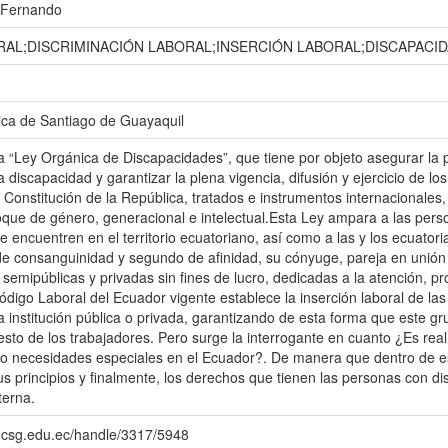
s Fernando
AL;DISCRIMINACIÓN LABORAL;INSERCIÓN LABORAL;DISCAPACI
ica de Santiago de Guayaquil
la “Ley Orgánica de Discapacidades”, que tiene por objeto asegurar la 
la discapacidad y garantizar la plena vigencia, difusión y ejercicio de 
a Constitución de la República, tratados e instrumentos internacionales
que de género, generacional e intelectual.Esta Ley ampara a las pers
e encuentren en el territorio ecuatoriano, así como a las y los ecuatori
de consanguinidad y segundo de afinidad, su cónyuge, pareja en unión 
, semipúblicas y privadas sin fines de lucro, dedicadas a la atención, 
ódigo Laboral del Ecuador vigente establece la inserción laboral de l
a institución pública o privada, garantizando de esta forma que este gr
esto de los trabajadores. Pero surge la interrogante en cuanto ¿Es real
o necesidades especiales en el Ecuador?. De manera que dentro de est
us principios y finalmente, los derechos que tienen las personas con d
terna.
o.ucsg.edu.ec/handle/3317/5948