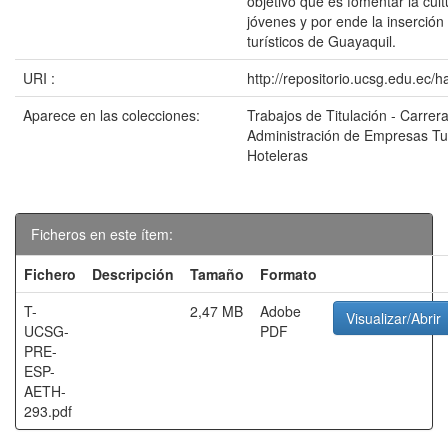
objetivo que es fomentar la cult
jóvenes y por ende la inserción 
turísticos de Guayaquil.
URI :
http://repositorio.ucsg.edu.ec/
Aparece en las colecciones:
Trabajos de Titulación - Carrer
Administración de Empresas Tur
Hoteleras
Ficheros en este ítem:
Fichero
Descripción
Tamaño
Formato
T-
2,47 MB
Adobe
Visualizar/Abrir
UCSG-
PDF
PRE-
ESP-
AETH-
293.pdf