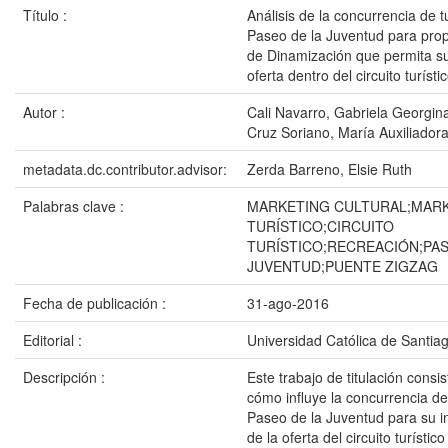
Título :
Análisis de la concurrencia de tu
Paseo de la Juventud para pro
de Dinamización que permita su
oferta dentro del circuito turíst
Autor :
Cali Navarro, Gabriela Georgin
Cruz Soriano, María Auxiliador
metadata.dc.contributor.advisor:
Zerda Barreno, Elsie Ruth
Palabras clave :
MARKETING CULTURAL;MAR
TURÍSTICO;CIRCUITO
TURÍSTICO;RECREACIÓN;PAS
JUVENTUD;PUENTE ZIGZAG
Fecha de publicación :
31-ago-2016
Editorial :
Universidad Católica de Santia
Descripción :
Este trabajo de titulación consis
cómo influye la concurrencia de 
Paseo de la Juventud para su i
de la oferta del circuito turísti