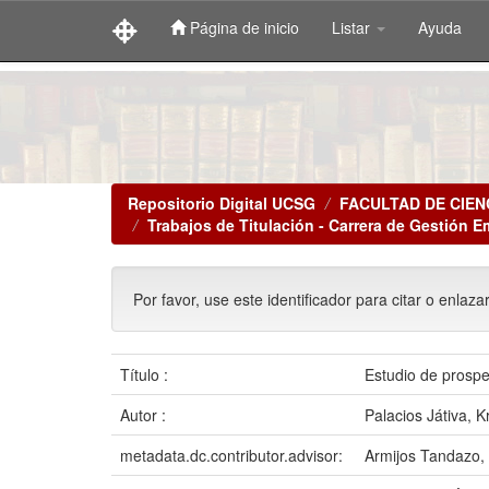
Página de inicio
Listar
Ayuda
Skip
navigation
Repositorio Digital UCSG
FACULTAD DE CIEN
Trabajos de Titulación - Carrera de Gestión E
Por favor, use este identificador para citar o enlaza
Título :
Estudio de prospec
Autor :
Palacios Játiva, K
metadata.dc.contributor.advisor:
Armijos Tandazo, 