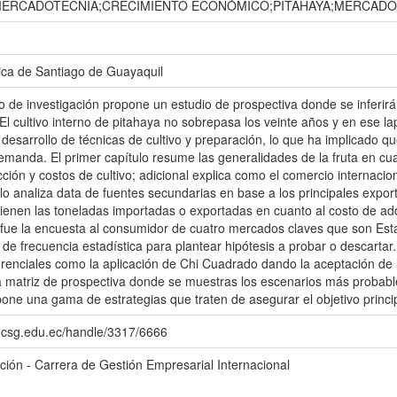
ERCADOTECNIA;CRECIMIENTO ECONÓMICO;PITAHAYA;MERCADO
ica de Santiago de Guayaquil
jo de investigación propone un estudio de prospectiva donde se inferir
 El cultivo interno de pitahaya no sobrepasa los veinte años y en ese l
desarrollo de técnicas de cultivo y preparación, lo que ha implicado qu
emanda. El primer capítulo resume las generalidades de la fruta en cua
cción y costos de cultivo; adicional explica como el comercio internaci
lo analiza data de fuentes secundarias en base a los principales expor
ienen las toneladas importadas o exportadas en cuanto al costo de adqui
 fue la encuesta al consumidor de cuatro mercados claves que son Es
de frecuencia estadística para plantear hipótesis a probar o descartar
ferenciales como la aplicación de Chi Cuadrado dando la aceptación de 
la matriz de prospectiva donde se muestras los escenarios más probabl
one una gama de estrategias que traten de asegurar el objetivo princip
o.ucsg.edu.ec/handle/3317/6666
ación - Carrera de Gestión Empresarial Internacional