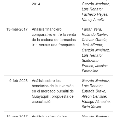
2014.
Garzón Jiménez,
Luis Renato
;
Pacheco Reyes,
Nancy Amelia
13-mar-2017
Análisis financiero
Farfán Vera,
comparativo entre la venta
Rolando Xavier
;
de la cadena de farmacias
Chávez García,
911 versus una franquicia.
Jack Alfredo
;
Garzón Jiménez,
Luis Renato
;
Solórzano
Franco, Jessica
Emmeline
9-feb-2023
Análisis sobre los
Garzón Jiménez,
beneficios de la inversión
Luis Renato
;
en el mercado bursátil de
Estrada Bravo,
Guayaquil : propuesta de
Alison Denisse
;
capacitación.
Hidalgo Almache,
Sixto Xavier
15-mar-2017
Análisis y diagnóstico
Garzón Jiménez,