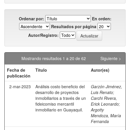
Ordenar por:
En orden:
Resultados por página
Autor/Registro:
Mostrando resultados 1 a 20 de 62
Siguiente >
Fecha de
Título
Autor(es)
publicación
2-mar-2023
Análisis costo beneficio del
Garzón Jiménez,
desarrollo de proyectos
Luis Renato
;
inmobiliarios a través de un
Carchi Rivera,
fideicomiso mercantil
Erick Leonardo
;
inmobiliario en Guayaquil.
Argotty
Mendoza, María
Fernanda