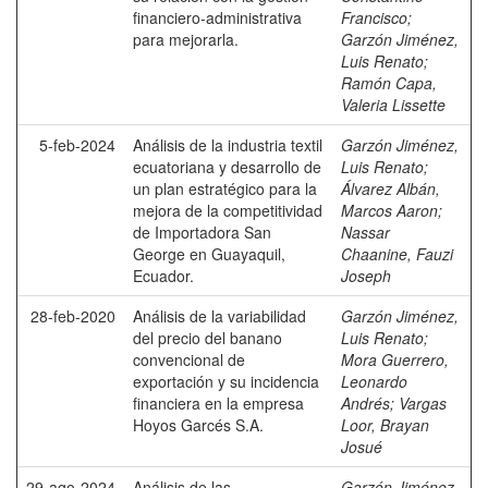
financiero-administrativa
Francisco
;
para mejorarla.
Garzón Jiménez,
Luis Renato
;
Ramón Capa,
Valeria Lissette
5-feb-2024
Análisis de la industria textil
Garzón Jiménez,
ecuatoriana y desarrollo de
Luis Renato
;
un plan estratégico para la
Álvarez Albán,
mejora de la competitividad
Marcos Aaron
;
de Importadora San
Nassar
George en Guayaquil,
Chaanine, Fauzi
Ecuador.
Joseph
28-feb-2020
Análisis de la variabilidad
Garzón Jiménez,
del precio del banano
Luis Renato
;
convencional de
Mora Guerrero,
exportación y su incidencia
Leonardo
financiera en la empresa
Andrés
;
Vargas
Hoyos Garcés S.A.
Loor, Brayan
Josué
29-ago-2024
Análisis de las
Garzón Jiménez,