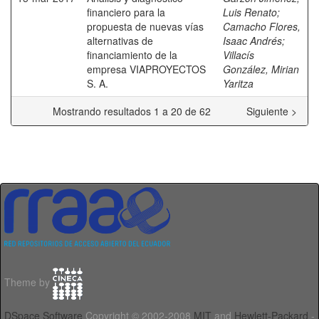
financiero para la
Luis Renato
;
propuesta de nuevas vías
Camacho Flores,
alternativas de
Isaac Andrés
;
financiamiento de la
Villacís
empresa VIAPROYECTOS
González, Mirian
S. A.
Yaritza
Mostrando resultados 1 a 20 de 62
Siguiente >
Theme by
DSpace Software
Copyright © 2002-2008
MIT
and
Hewlett-Packard
-