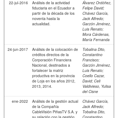
22-jul-2016
Análisis de la actividad
Álvarez Ordóñez,
fiduciaria en el Ecuador a
Felipe David
;
partir de la década de los
Chávez García,
noventa hasta la
Jack Alfredo
;
actualidad.
Garzón Jiménez,
Luis Renato
;
Mora Cárdenas,
María Fernanda
24-jun-2017
Análisis de la colocación de
Tobalina Dito,
créditos directos de la
Constantino
Corporación Financiera
Francisco
;
Nacional, destinados a
Garzón Jiménez,
fortalecer la matriz
Luis Renato
;
productiva en la provincia
Coello Cazar,
de Loja en los años 2012,
David
;
Celi
2013, 2014.
Valdivieso, Yulisa
del Cisne
ene-2022
Análisis de la gestión actual
Chávez García,
de la Compañía
Jack Alfredo
;
CableVisión PiñasTV S.A. y
Tobalina Dito,
su relación con la gestión
Constantino