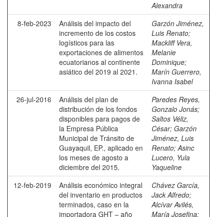
Alexandra
8-feb-2023
Análisis del impacto del
Garzón Jiménez,
incremento de los costos
Luis Renato
;
logísticos para las
Mackliff Vera,
exportaciones de alimentos
Melanie
ecuatorianos al continente
Dominique
;
asiático del 2019 al 2021.
Marín Guerrero,
Ivanna Isabel
26-jul-2016
Análisis del plan de
Paredes Reyes,
distribución de los fondos
Gonzalo Jonás
;
disponibles para pagos de
Saltos Véliz,
la Empresa Pública
César
;
Garzón
Municipal de Tránsito de
Jiménez, Luis
Guayaquil, EP., aplicado en
Renato
;
Asinc
los meses de agosto a
Lucero, Yula
diciembre del 2015.
Yaqueline
12-feb-2019
Análisis económico integral
Chávez García,
del inventario en productos
Jack Alfredo
;
terminados, caso en la
Alcívar Avilés,
importadora GHT – año
María Josefina
;