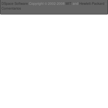
DSpace Software
Copyright © 2002-2008
MIT
and
Hewlett-Packard
-
Comentarios