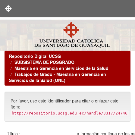
Skip
navigation
Repositorio Digital UCSG
SUBSISTEMA DE POSGRADO
Maestría en Gerencia en Servicios de la Salud
Trabajos de Grado - Maestría en Gerencia en
Servicios de la Salud (ONL)
Por favor, use este identificador para citar o enlazar este
ítem:
http://repositorio.ucsg.edu.ec/handle/3317/24746
Título :
La formación continua de los m