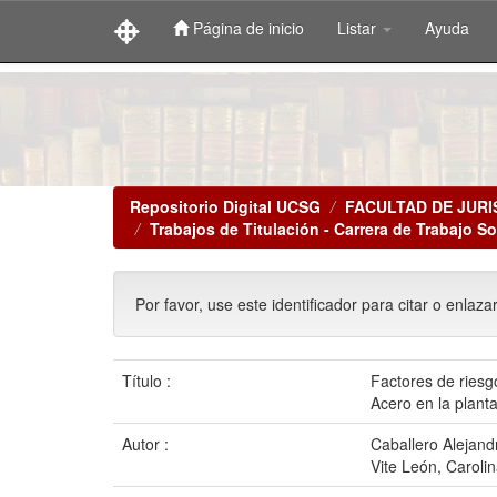
Página de inicio
Listar
Ayuda
Skip
navigation
Repositorio Digital UCSG
FACULTAD DE JURI
Trabajos de Titulación - Carrera de Trabajo So
Por favor, use este identificador para citar o enlaza
Título :
Factores de riesg
Acero en la planta
Autor :
Caballero Alejandr
Vite León, Carolin