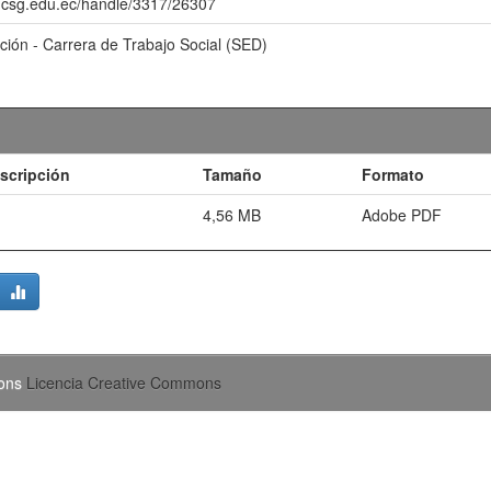
o.ucsg.edu.ec/handle/3317/26307
ación - Carrera de Trabajo Social (SED)
scripción
Tamaño
Formato
4,56 MB
Adobe PDF
mons
Licencia Creative Commons