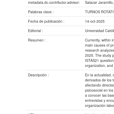
metadata.dc.contributor.advisor:
Salazar Jaramillo
Palabras clave :
TURNOS ROTATI
Fecha de publicación :
14-oct-2025
Editorial :
Universidad Catól
Resumen :
Currently, within 
main causes of pro
research analyzes 
2025. The study pr
ISTAS21 questionn
organization, and
Descripción :
En la actualidad,
derivados de los t
afectando directam
psicosocial en los
a conocer las bas
entrevistas y enc
organización labor