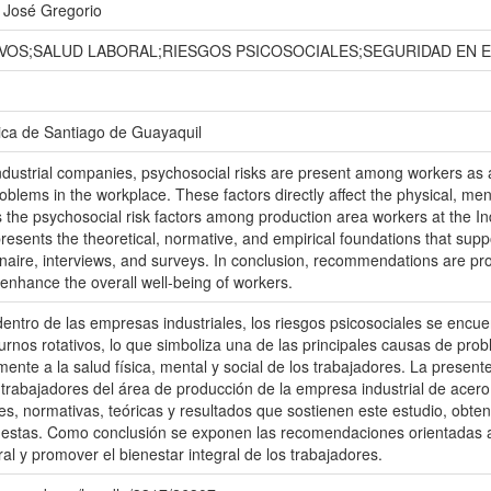
, José Gregorio
VOS;SALUD LABORAL;RIESGOS PSICOSOCIALES;SEGURIDAD EN 
ica de Santiago de Guayaquil
industrial companies, psychosocial risks are present among workers as a 
blems in the workplace. These factors directly affect the physical, me
the psychosocial risk factors among production area workers at the Ind
esents the theoretical, normative, and empirical foundations that suppo
aire, interviews, and surveys. In conclusion, recommendations are pr
 enhance the overall well-being of workers.
 dentro de las empresas industriales, los riesgos psicosociales se encu
urnos rotativos, lo que simboliza una de las principales causas de prob
ente a la salud física, mental y social de los trabajadores. La presente
 trabajadores del área de producción de la empresa industrial de acero
es, normativas, teóricas y resultados que sostienen este estudio, obten
uestas. Como conclusión se exponen las recomendaciones orientadas a i
al y promover el bienestar integral de los trabajadores.