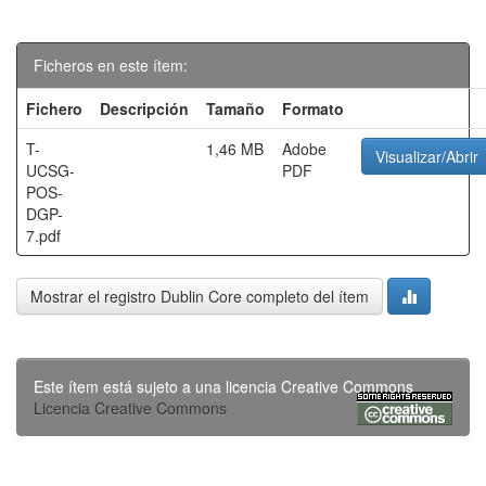
Ficheros en este ítem:
Fichero
Descripción
Tamaño
Formato
T-
1,46 MB
Adobe
Visualizar/Abrir
UCSG-
PDF
POS-
DGP-
7.pdf
Mostrar el registro Dublin Core completo del ítem
Este ítem está sujeto a una licencia Creative Commons
Licencia Creative Commons