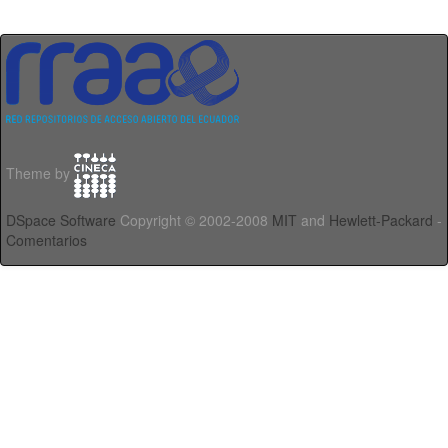
Theme by
DSpace Software
Copyright © 2002-2008
MIT
and
Hewlett-Packard
-
Comentarios