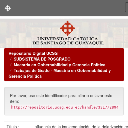
Skip
navigation
Repositorio Digital UCSG
SUBSISTEMA DE POSGRADO
Maestría en Gobernabilidad y Gerencia Política
Trabajos de Grado - Maestría en Gobernabilidad y
Gerencia Política
Por favor, use este identificador para citar o enlazar este
ítem:
http://repositorio.ucsg.edu.ec/handle/3317/2894
Título :
Influencia de la implementación de la dolarización e