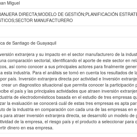
uan Miguel
RANJERA DIRECTA;MODELO DE GESTIÓN;PLANIFICACIÓN ESTRAT
TICOS;SECTOR MANUFACTURERO
ica de Santiago de Guayaquil
inversión extranjera y su impacto en el sector manufacturero de la indu
 una comparación sectorial, identificando el aporte de este sector en rel
cos, así como conocer a sus principales actores para finalmente gener
 a esta industria. Para el análisis se tomó en cuenta los resultados de l
 por país. Inversión extranjera directa por actividad e Inversión extran
e crear un diagnostico situacional que permita conocer la participació
cibe el país y las principales actividades que atraen inversión extranjer
industria de electrodomésticos basada en el estudio de tres empresas 
lizar la evaluación se conocerá cuál de estas tres empresas es apta par
uto de la industria en comparación con cada una de las empresas en 
s para atraer inversión extranjera directa, se desarrolló un modelo de
itividad de la empresa, el riesgo país y el producto a seleccionar para
ertir dinero en esa empresa.