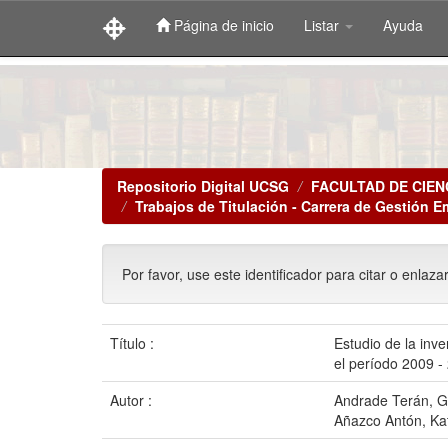
Página de inicio
Listar
Ayuda
Skip
navigation
Repositorio Digital UCSG
FACULTAD DE CIEN
Trabajos de Titulación - Carrera de Gestión E
Por favor, use este identificador para citar o enlaza
Título :
Estudio de la inv
el período 2009 -
Autor :
Andrade Terán, G
Añazco Antón, Kat