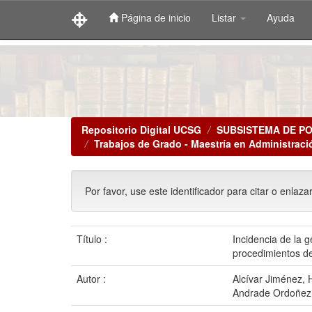
Página de inicio
Listar
Ayuda
Skip
navigation
Repositorio Digital UCSG
SUBSISTEMA DE P
Trabajos de Grado - Maestría en Administrac
Por favor, use este identificador para citar o enlaza
Título :
Incidencia de la 
procedimientos de
Autor :
Alcívar Jiménez, 
Andrade Ordoñez