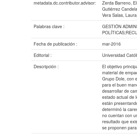
metadata.dc.contributor.advisor:
Zerda Barreno, El
Gutiérrez Candel
Vera Salas, Laur
Palabras clave :
GESTIÓN ADMIN
POLÍTICAS;REC
Fecha de publicación :
mar-2016
Editorial :
Universidad Catól
Descripción :
El objetivo princi
material de empaq
Grupo Dole, con e
para el buen mane
desarrollar de cam
estado actual de 
están presentando 
determinó la care
no cuentan con un
resultado que exi
se proponen para 