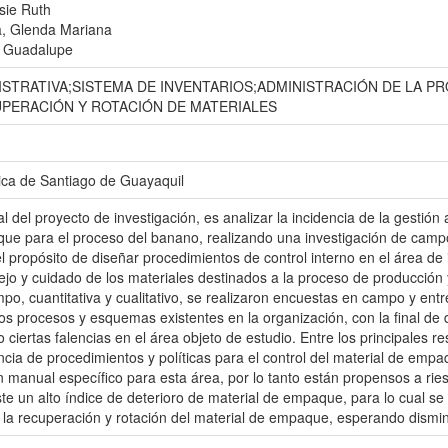
sie Ruth
a, Glenda Mariana
a Guadalupe
ISTRATIVA;SISTEMA DE INVENTARIOS;ADMINISTRACIÓN DE LA 
UPERACIÓN Y ROTACIÓN DE MATERIALES
ica de Santiago de Guayaquil
pal del proyecto de investigación, es analizar la incidencia de la gestión
ue para el proceso del banano, realizando una investigación de camp
l propósito de diseñar procedimientos de control interno en el área de 
jo y cuidado de los materiales destinados a la proceso de producció
po, cuantitativa y cualitativo, se realizaron encuestas en campo y entre
los procesos y esquemas existentes en la organización, con la final de 
ciertas falencias en el área objeto de estudio. Entre los principales re
ncia de procedimientos y políticas para el control del material de e
 manual específico para esta área, por lo tanto están propensos a rie
ste un alto índice de deterioro de material de empaque, para lo cual 
la recuperación y rotación del material de empaque, esperando disminu