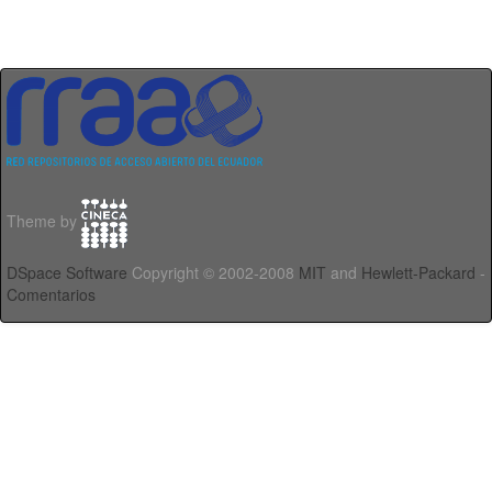
Theme by
DSpace Software
Copyright © 2002-2008
MIT
and
Hewlett-Packard
-
Comentarios