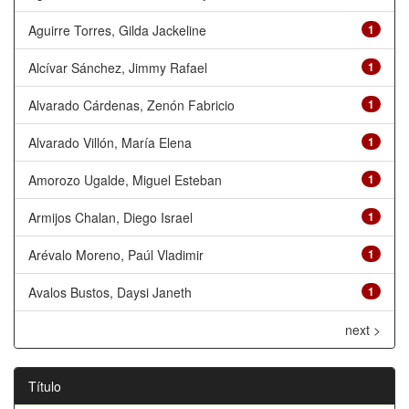
Aguirre Torres, Gilda Jackeline
1
Alcívar Sánchez, Jimmy Rafael
1
Alvarado Cárdenas, Zenón Fabricio
1
Alvarado Villón, María Elena
1
Amorozo Ugalde, Miguel Esteban
1
Armijos Chalan, Diego Israel
1
Arévalo Moreno, Paúl Vladimir
1
Avalos Bustos, Daysi Janeth
1
next >
Título