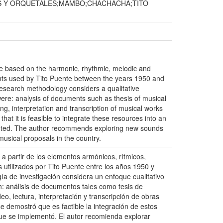
S Y ORQUETALES;MAMBO;CHACHACHÁ;TITO
e based on the harmonic, rhythmic, melodic and
ents used by Tito Puente between the years 1950 and
esearch methodology considers a qualitative
ere: analysis of documents such as thesis of musical
g, interpretation and transcription of musical works
at it is feasible to integrate these resources into an
ented. The author recommends exploring new sounds
musical proposals in the country.
 a partir de los elementos armónicos, rítmicos,
s utilizados por Tito Puente entre los años 1950 y
ía de investigación considera un enfoque cualitativo
n: análisis de documentos tales como tesis de
eo, lectura, interpretación y transcripción de obras
 se demostró que es factible la integración de estos
que se implementó. El autor recomienda explorar