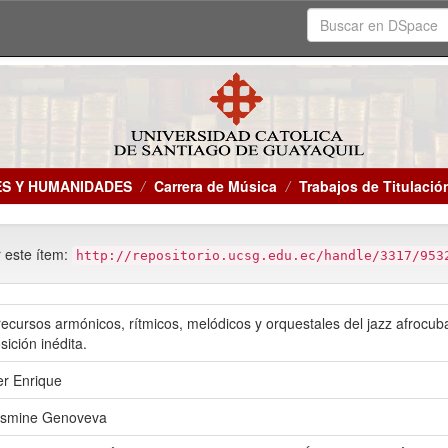
ES Y HUMANIDADES
Carrera de Música
Trabajos de Titulació
r este ítem:
http://repositorio.ucsg.edu.ec/handle/3317/953
 recursos armónicos, rítmicos, melódicos y orquestales del jazz afrocu
ición inédita.
er Enrique
Yasmine Genoveva