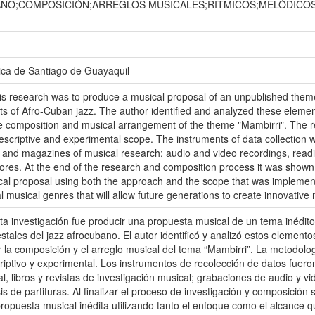
NO;COMPOSICIÓN;ARREGLOS MUSICALES;RÍTMICOS;MELÓDICO
ica de Santiago de Guayaquil
is research was to produce a musical proposal of an unpublished them
ts of Afro-Cuban jazz. The author identified and analyzed these elem
he composition and musical arrangement of the theme "Mambirri". The r
scriptive and experimental scope. The instruments of data collection w
 and magazines of musical research; audio and video recordings, readin
ores. At the end of the research and composition process it was shown th
cal proposal using both the approach and the scope that was implem
l musical genres that will allow future generations to create innovative 
ta investigación fue producir una propuesta musical de un tema inédito
tales del jazz afrocubano. El autor identificó y analizó estos elemento
r la composición y el arreglo musical del tema “Mambirri”. La metodolog
riptivo y experimental. Los instrumentos de recolección de datos fuero
, libros y revistas de investigación musical; grabaciones de audio y vid
is de partituras. Al finalizar el proceso de investigación y composición
ropuesta musical inédita utilizando tanto el enfoque como el alcance 