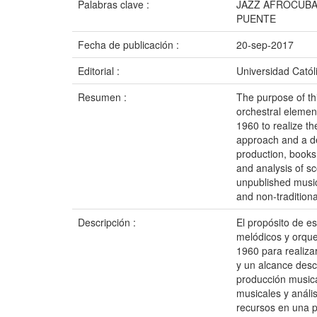
Palabras clave :
JAZZ AFROCUBA
PUENTE
Fecha de publicación :
20-sep-2017
Editorial :
Universidad Catól
Resumen :
The purpose of th
orchestral elemen
1960 to realize t
approach and a de
production, books
and analysis of sc
unpublished musi
and non-traditiona
Descripción :
El propósito de es
melódicos y orques
1960 para realiza
y un alcance desc
producción musical
musicales y anális
recursos en una p