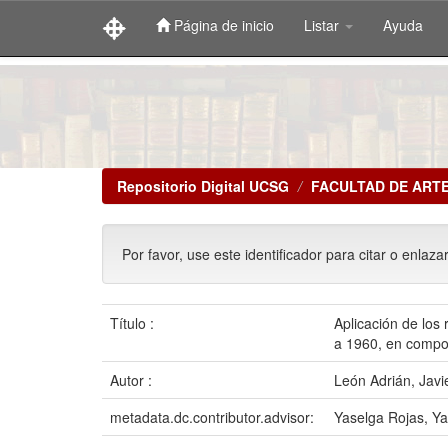
Página de inicio
Listar
Ayuda
Skip
navigation
Repositorio Digital UCSG
FACULTAD DE ART
Por favor, use este identificador para citar o enlaza
Título :
Aplicación de los
a 1960, en compos
Autor :
León Adrián, Javi
metadata.dc.contributor.advisor:
Yaselga Rojas, 