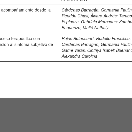
d, acompañamiento desde la
Cárdenas Barragán, Germania Pauli
Rendón Chasi, Álvaro Andrés
;
Tamb
Espinoza, Gabriela Mercedes
;
Zambr
Baquerizo, Maité Nathaly
roceso terapéutico con
Rojas Betancourt, Rodolfo Francisco
;
ención al síntoma subjetivo de
Cárdenas Barragán, Germania Pauli
Game Varas, Cinthya Isabel
;
Buenaño
Alexandra Carolina