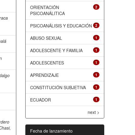
ORIENTACIÓN
2
PSICOANÁLITICA
raca
PSICOANÁLISIS Y EDUCACIÓN
2
ABUSO SEXUAL
1
alá
ADOLESCENTE Y FAMILIA
1
on
ADOLESCENTES
1
APRENDIZAJE
1
dalgo
CONSTITUCIÓN SUBJETIVA
1
ECUADOR
1
next >
rdero
Chasi,
Fecha de lanzamiento