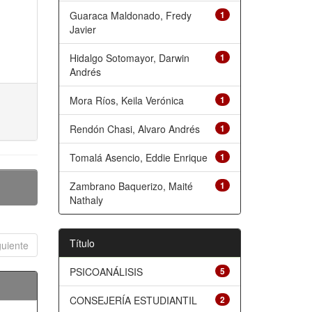
Guaraca Maldonado, Fredy
1
Javier
Hidalgo Sotomayor, Darwin
1
Andrés
Mora Ríos, Keila Verónica
1
Rendón Chasi, Alvaro Andrés
1
Tomalá Asencio, Eddie Enrique
1
Zambrano Baquerizo, Maité
1
Nathaly
Título
guiente
PSICOANÁLISIS
5
CONSEJERÍA ESTUDIANTIL
2