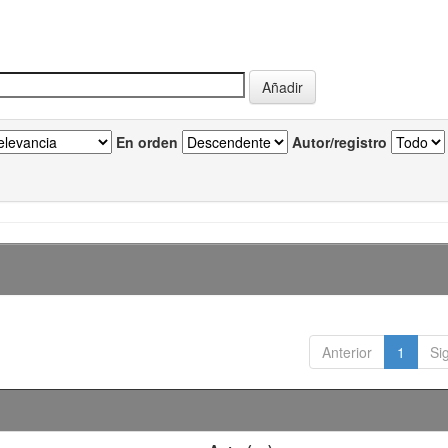
En orden
Autor/registro
Anterior
1
Si