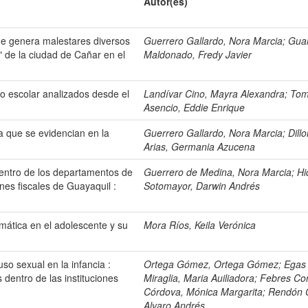
Autor(es)
ue genera malestares diversos
Guerrero Gallardo, Nora Marcia
;
Gua
" de la ciudad de Cañar en el
Maldonado, Fredy Javier
so escolar analizados desde el
Landívar Cino, Mayra Alexandra
;
Tom
Asencio, Eddie Enrique
va que se evidencian en la
Guerrero Gallardo, Nora Marcia
;
Dill
Arias, Germania Azucena
o dentro de los departamentos de
Guerrero de Medina, Nora Marcia
;
Hi
ones fiscales de Guayaquil :
Sotomayor, Darwin Andrés
omática en el adolescente y su
Mora Ríos, Keila Verónica
so sexual en la infancia :
Ortega Gómez, Ortega Gómez
;
Egas
s dentro de las instituciones
Miraglia, Maria Auiliadora
;
Febres Co
Córdova, Mónica Margarita
;
Rendón 
Alvaro Andrés