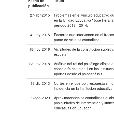
Fecha de
Título
publicación
27-abr-2015
Problemas en el vínculo educativo q
en la Unidad Educativa "José Peralta
período 2013 - 2014.
4-may-2015
Factores que intervienen en el fraca
punto de vista psicoanalítico.
18-nov-2016
Vicisitudes de la constitución subjeti
escuela.
23-nov-2018
Análisis del rol del psicólogo clínic
consejería estudiantil en las instituci
aportes desde el psicoanálisis.
16-dic-2013
Cortes en el cuerpo : respuesta sint
incidencia en la institución educativa
1-ago-2020
Aproximaciones psicoanalíticas al abu
posibilidades de intervención y límite
educativas en Ecuador.