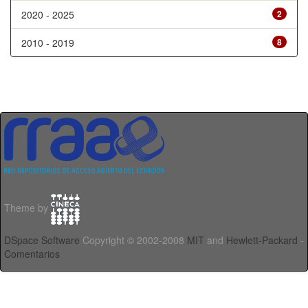
2020 - 2025
2
2010 - 2019
8
Theme by
DSpace Software
Copyright © 2002-2008
MIT
and
Hewlett-Packard
-
Comentarios