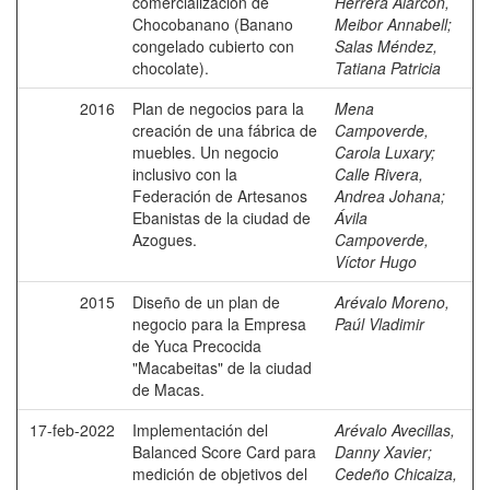
comercialización de
Herrera Alarcón,
Chocobanano (Banano
Meibor Annabell
;
congelado cubierto con
Salas Méndez,
chocolate).
Tatiana Patricia
2016
Plan de negocios para la
Mena
creación de una fábrica de
Campoverde,
muebles. Un negocio
Carola Luxary
;
inclusivo con la
Calle Rivera,
Federación de Artesanos
Andrea Johana
;
Ebanistas de la ciudad de
Ávila
Azogues.
Campoverde,
Víctor Hugo
2015
Diseño de un plan de
Arévalo Moreno,
negocio para la Empresa
Paúl Vladimir
de Yuca Precocida
"Macabeitas" de la ciudad
de Macas.
17-feb-2022
Implementación del
Arévalo Avecillas,
Balanced Score Card para
Danny Xavier
;
medición de objetivos del
Cedeño Chicaiza,