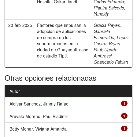
Hospital Oskar Jandl.
Carlos Eduardo
;
Riapira Salcedo,
Yuneidy
20-feb-2025
Factores que impulsan la
Gracia Reyes,
adopción de aplicaciones
Gabriela
de compra en los
Esmeralda
;
López
supermercados en la
Castro, Bryan
ciudad de Guayaquil. caso
Paúl
;
Ugarte
de estudio Tipti.
Ambrossi,
Geancarlo Fabian
Otras opciones relacionadas
Autor
Alcívar Sánchez, Jimmy Rafael
1
Arévalo Moreno, Paúl Vladimir
1
Betty Monar, Viviana Amanda
1