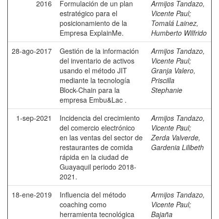
2016
Formulación de un plan
Armijos Tandazo,
estratégico para el
Vicente Paul
;
posicionamiento de la
Tomalá Lainez,
Empresa ExplainMe.
Humberto Wilfrido
28-ago-2017
Gestión de la información
Armijos Tandazo,
del inventario de activos
Vicente Paul
;
usando el método JIT
Granja Valero,
mediante la tecnología
Priscilla
Block-Chain para la
Stephanie
empresa Embu&Lac .
1-sep-2021
Incidencia del crecimiento
Armijos Tandazo,
del comercio electrónico
Vicente Paul
;
en las ventas del sector de
Zerda Valverde,
restaurantes de comida
Gardenia Lilibeth
rápida en la ciudad de
Guayaquil periodo 2018-
2021.
18-ene-2019
Influencia del método
Armijos Tandazo,
coaching como
Vicente Paul
;
herramienta tecnológica
Bajaña