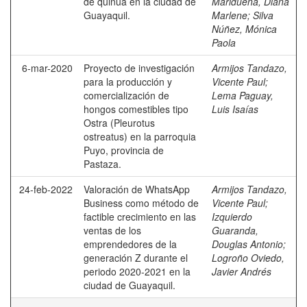
de quinua en la ciudad de
Maridueña, Diana
Guayaquil.
Marlene
;
Silva
Núñez, Mónica
Paola
6-mar-2020
Proyecto de investigación
Armijos Tandazo,
para la producción y
Vicente Paul
;
comercialización de
Lema Paguay,
hongos comestibles tipo
Luis Isaías
Ostra (Pleurotus
ostreatus) en la parroquia
Puyo, provincia de
Pastaza.
24-feb-2022
Valoración de WhatsApp
Armijos Tandazo,
Business como método de
Vicente Paul
;
factible crecimiento en las
Izquierdo
ventas de los
Guaranda,
emprendedores de la
Douglas Antonio
;
generación Z durante el
Logroño Oviedo,
periodo 2020-2021 en la
Javier Andrés
ciudad de Guayaquil.