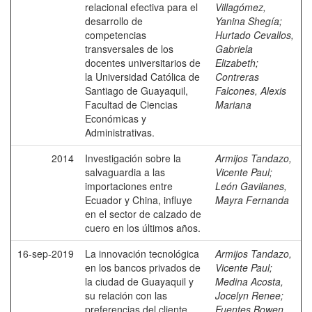
relacional efectiva para el
Villagómez,
desarrollo de
Yanina Shegía
;
competencias
Hurtado Cevallos,
transversales de los
Gabriela
docentes universitarios de
Elizabeth
;
la Universidad Católica de
Contreras
Santiago de Guayaquil,
Falcones, Alexis
Facultad de Ciencias
Mariana
Económicas y
Administrativas.
2014
Investigación sobre la
Armijos Tandazo,
salvaguardia a las
Vicente Paul
;
importaciones entre
León Gavilanes,
Ecuador y China, influye
Mayra Fernanda
en el sector de calzado de
cuero en los últimos años.
16-sep-2019
La innovación tecnológica
Armijos Tandazo,
en los bancos privados de
Vicente Paul
;
la ciudad de Guayaquil y
Medina Acosta,
su relación con las
Jocelyn Renee
;
preferencias del cliente.
Fuentes Bowen,