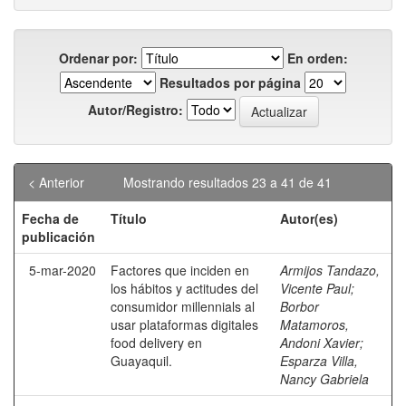
Ordenar por:
En orden:
Resultados por página
Autor/Registro:
< Anterior
Mostrando resultados 23 a 41 de 41
Fecha de
Título
Autor(es)
publicación
5-mar-2020
Factores que inciden en
Armijos Tandazo,
los hábitos y actitudes del
Vicente Paul
;
consumidor millennials al
Borbor
usar plataformas digitales
Matamoros,
food delivery en
Andoni Xavier
;
Guayaquil.
Esparza Villa,
Nancy Gabriela