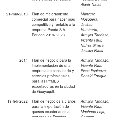
Alanis Natalí
21-mar-2019
Plan de mejoramiento
Mancero
comercial para hacer más
Mosquera,
competitivo y rentable a la
Jacinto
empresa Panda S.A.
Humberto
;
Periodo 2019- 2023.
Armijos Tandazo,
Vicente Paul
;
Núñez Silvera,
Jéssica Paola
2014
Plan de negocio para la
Armijos Tandazo,
implementación de una
Vicente Paul
;
empresa de consultoría y
Pisco Espinoza,
servicios profesionales
Ronald Enrique
para las PYMES
exportadoras en la ciudad
de Guayaquil.
19-feb-2022
Plan de negocios a 5 años
Armijos Tandazo,
para la exportación de
Vicente Paul
;
quesos ecuatorianos al
Machado Loja,
mercado de Estados
Carmen