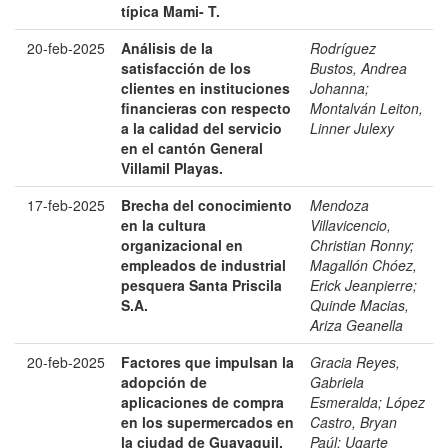
típica Mami- T.
20-feb-2025
Análisis de la
Rodríguez
satisfacción de los
Bustos, Andrea
clientes en instituciones
Johanna
;
financieras con respecto
Montalván Leiton,
a la calidad del servicio
Linner Julexy
en el cantón General
Villamil Playas.
17-feb-2025
Brecha del conocimiento
Mendoza
en la cultura
Villavicencio,
organizacional en
Christian Ronny
;
empleados de industrial
Magallón Chóez,
pesquera Santa Priscila
Erick Jeanpierre
;
S.A.
Quinde Macias,
Ariza Geanella
20-feb-2025
Factores que impulsan la
Gracia Reyes,
adopción de
Gabriela
aplicaciones de compra
Esmeralda
;
López
en los supermercados en
Castro, Bryan
la ciudad de Guayaquil.
Paúl
;
Ugarte