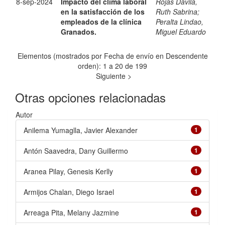
8-sep-2024
Impacto del clima laboral
Rojas Dávila,
en la satisfacción de los
Ruth Sabrina
;
empleados de la clínica
Peralta Lindao,
Granados.
Miguel Eduardo
Elementos (mostrados por Fecha de envío en Descendente
orden): 1 a 20 de 199
Siguiente >
Otras opciones relacionadas
Autor
Anilema Yumaglla, Javier Alexander
1
Antón Saavedra, Dany Guillermo
1
Aranea Pilay, Genesis Kerlly
1
Armijos Chalan, Diego Israel
1
Arreaga Pita, Melany Jazmine
1