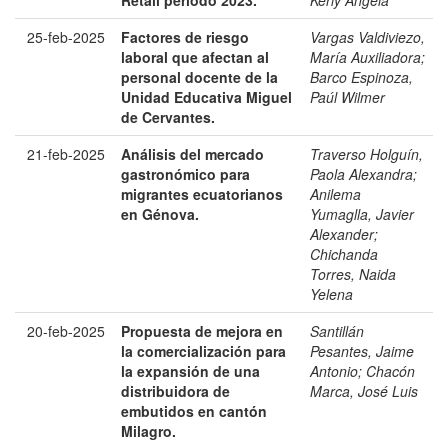
Retail periodo 2023.
Kerly Angela
25-feb-2025
Factores de riesgo
Vargas Valdiviezo,
laboral que afectan al
María Auxiliadora
;
personal docente de la
Barco Espinoza,
Unidad Educativa Miguel
Paúl Wilmer
de Cervantes.
21-feb-2025
Análisis del mercado
Traverso Holguín,
gastronómico para
Paola Alexandra
;
migrantes ecuatorianos
Anilema
en Génova.
Yumaglla, Javier
Alexander
;
Chichanda
Torres, Naida
Yelena
20-feb-2025
Propuesta de mejora en
Santillán
la comercialización para
Pesantes, Jaime
la expansión de una
Antonio
;
Chacón
distribuidora de
Marca, José Luis
embutidos en cantón
Milagro.