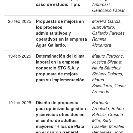
caso de estudio Tipti.
Ambrossi,
Geancarlo Fabian
20-feb-2025
Propuesta de mejora en
Moreira García,
los procesos
Juan Arturo
;
administrativos y
Gallardo Paredes,
operativos en la empresa
Romina
Agua Gallardo.
Alexandra
19-feb-2025
Determinación del clima
Matute Petroche,
laboral en la empresa
Jessica Silvana
;
consorcio STG S.A. y
Naula Sánchez,
propuesta de mejora
Stefany Dolores
;
para su implementación.
Flores
Salvatierra, Cesar
Armando
19-feb-2025
Diseño de propuesta
Barberán
para optimizar la gestión
Arboleda, Rubén
y servicios ofrecidos en
Patricio
;
Crespín
el centro de adultos
Mite, Kerly
mayores “Hilos de Plata”
Lissette
;
Morales
en el cantón General
Benavides, Jhon