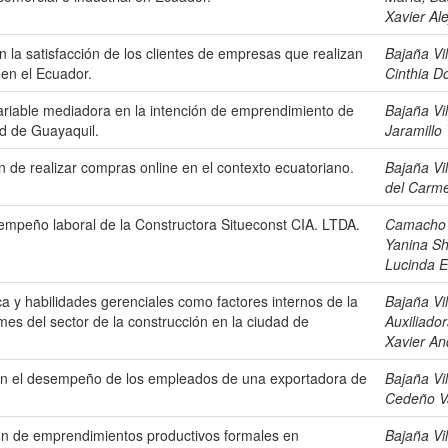
Xavier Al
en la satisfacción de los clientes de empresas que realizan
Bajaña Vi
 en el Ecuador.
Cinthia D
ariable mediadora en la intención de emprendimiento de
Bajaña Vi
d de Guayaquil.
Jaramillo
ón de realizar compras online en el contexto ecuatoriano.
Bajaña Vi
del Carm
sempeño laboral de la Constructora Situeconst CIA. LTDA.
Camacho 
Yanina S
Lucinda E
ca y habilidades gerenciales como factores internos de la
Bajaña Vi
mes del sector de la construcción en la ciudad de
Auxiliado
Xavier An
l en el desempeño de los empleados de una exportadora de
Bajaña Vi
Cedeño Va
ción de emprendimientos productivos formales en
Bajaña Vi