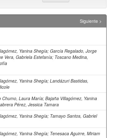
Siguiente >
)
llagómez, Yanina Shegía
;
García Regalado, Jorge
ce Vera, Gabriela Estefanía
;
Toscano Medina,
ofía
llagómez, Yanina Shegía
;
Landázuri Bastidas,
icole
 Chumo, Laura María
;
Bajaña Villagómez, Yanina
abrera Pérez, Jessica Tamara
llagómez, Yanina Shegía
;
Tamayo Santos, Gabriel
llagómez, Yanina Shegía
;
Tenesaca Aguirre, Miriam