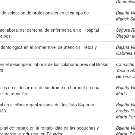
Domenic
 de selección de profesionales en el campo de
Bajaña Vi
Mariel
;
Sa
to laboral del personal de enfermería en el Hospital
Segura Ro
eibos.
Shegía
;
M
ontológica en el primer nivel de atención : retos y
Bajaña Vi
Gabriela 
 en el desempeño laboral de los colaboradores del Bróker
Camacho 
23.
Yanina S
Herrera, 
ales en el desarrollo de síndrome de burnout en una
Bajaña Vi
vel de atención.
Marily
l en el clima organizacional del Instituto Superior
Bajaña Vi
023.
Freddy R
María Fe
pital de trabajo en la rentabilidad de las pequeñas y
Bajaña Vi
omercial e industrial en Ecuador.
María
;
Ba