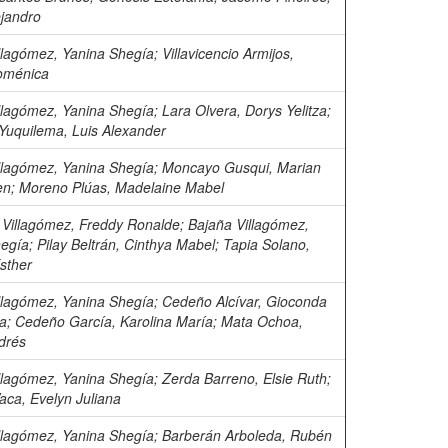
ejandro
llagómez, Yanina Shegía
;
Villavicencio Armijos,
oménica
llagómez, Yanina Shegía
;
Lara Olvera, Dorys Yelitza
;
 Yuquilema, Luis Alexander
llagómez, Yanina Shegía
;
Moncayo Gusqui, Marian
en
;
Moreno Plúas, Madelaine Mabel
Villagómez, Freddy Ronalde
;
Bajaña Villagómez,
hegía
;
Pilay Beltrán, Cinthya Mabel
;
Tapia Solano,
sther
llagómez, Yanina Shegía
;
Cedeño Alcívar, Gioconda
ra
;
Cedeño García, Karolina María
;
Mata Ochoa,
drés
llagómez, Yanina Shegía
;
Zerda Barreno, Elsie Ruth
;
ca, Evelyn Juliana
llagómez, Yanina Shegía
;
Barberán Arboleda, Rubén