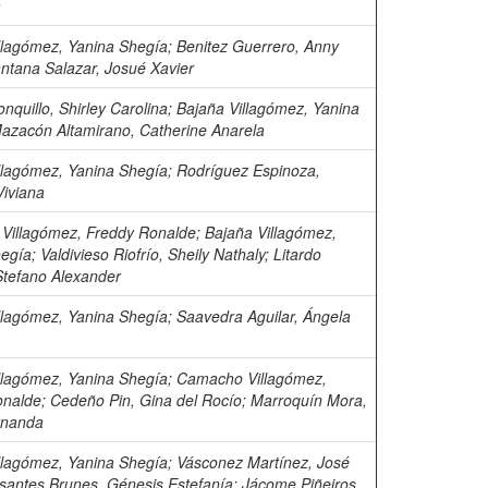
a
llagómez, Yanina Shegía
;
Benitez Guerrero, Anny
ntana Salazar, Josué Xavier
nquillo, Shirley Carolina
;
Bajaña Villagómez, Yanina
azacón Altamirano, Catherine Anarela
llagómez, Yanina Shegía
;
Rodríguez Espinoza,
Viviana
Villagómez, Freddy Ronalde
;
Bajaña Villagómez,
hegía
;
Valdivieso Riofrío, Sheily Nathaly
;
Litardo
Stefano Alexander
llagómez, Yanina Shegía
;
Saavedra Aguilar, Ángela
llagómez, Yanina Shegía
;
Camacho Villagómez,
onalde
;
Cedeño Pin, Gina del Rocío
;
Marroquín Mora,
rnanda
llagómez, Yanina Shegía
;
Vásconez Martínez, José
santes Brunes, Génesis Estefanía
;
Jácome Piñeiros,