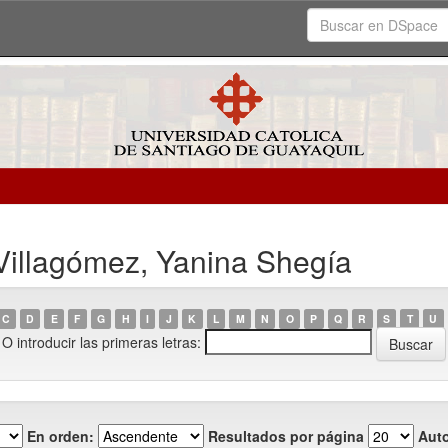
Villagómez, Yanina Shegía
C
D
E
F
G
H
I
J
K
L
M
N
O
P
Q
R
S
T
U
O introducir las primeras letras:
En orden:
Resultados por página
Auto