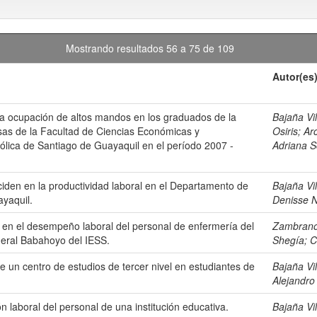
Mostrando resultados 56 a 75 de 109
Autor(es
la ocupación de altos mandos en los graduados de la
Bajaña Vi
as de la Facultad de Ciencias Económicas y
Osiris
;
Ar
tólica de Santiago de Guayaquil en el período 2007 -
Adriana S
ciden en la productividad laboral en el Departamento de
Bajaña Vi
ayaquil.
Denisse N
 en el desempeño laboral del personal de enfermería del
Zambrano
eral Babahoyo del IESS.
Shegía
;
C
e un centro de estudios de tercer nivel en estudiantes de
Bajaña Vi
Alejandro
ón laboral del personal de una institución educativa.
Bajaña Vi