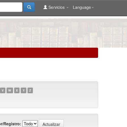
Servicios
Language
V
W
X
Y
Z
r/Registro: