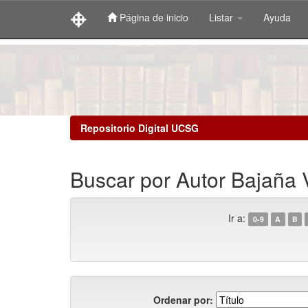
Página de inicio
Listar
Ayuda
Skip
navigation
Repositorio Digital UCSG
Buscar por Autor Bajaña 
Ir a:
0-9
A
B
Ordenar por: