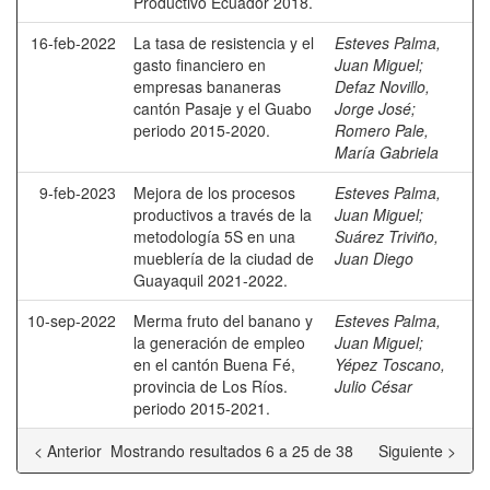
Productivo Ecuador 2018.
16-feb-2022
La tasa de resistencia y el
Esteves Palma,
gasto financiero en
Juan Miguel
;
empresas bananeras
Defaz Novillo,
cantón Pasaje y el Guabo
Jorge José
;
periodo 2015-2020.
Romero Pale,
María Gabriela
9-feb-2023
Mejora de los procesos
Esteves Palma,
productivos a través de la
Juan Miguel
;
metodología 5S en una
Suárez Triviño,
mueblería de la ciudad de
Juan Diego
Guayaquil 2021-2022.
10-sep-2022
Merma fruto del banano y
Esteves Palma,
la generación de empleo
Juan Miguel
;
en el cantón Buena Fé,
Yépez Toscano,
provincia de Los Ríos.
Julio César
periodo 2015-2021.
< Anterior
Mostrando resultados 6 a 25 de 38
Siguiente >