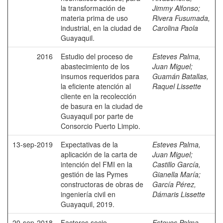
la transformación de
Jimmy Alfonso
;
materia prima de uso
Rivera Fusumada,
industrial, en la ciudad de
Carolina Paola
Guayaquil.
2016
Estudio del proceso de
Esteves Palma,
abastecimiento de los
Juan Miguel
;
insumos requeridos para
Guamán Batallas,
la eficiente atención al
Raquel Lissette
cliente en la recolección
de basura en la ciudad de
Guayaquil por parte de
Consorcio Puerto Limpio.
13-sep-2019
Expectativas de la
Esteves Palma,
aplicación de la carta de
Juan Miguel
;
intención del FMI en la
Castillo García,
gestión de las Pymes
Gianella María
;
constructoras de obras de
García Pérez,
ingeniería civil en
Dámaris Lissette
Guayaquil, 2019.
20-sep-2018
Factores socio-
Esteves Palma,