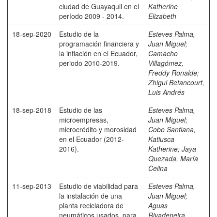
ciudad de Guayaquil en el
Katherine
período 2009 - 2014.
Elizabeth
18-sep-2020
Estudio de la
Esteves Palma,
programación financiera y
Juan Miguel
;
la inflación en el Ecuador,
Camacho
periodo 2010-2019.
Villagómez,
Freddy Ronalde
;
Zhigui Betancourt,
Luis Andrés
18-sep-2018
Estudio de las
Esteves Palma,
microempresas,
Juan Miguel
;
microcrédito y morosidad
Cobo Santiana,
en el Ecuador (2012-
Katiusca
2016).
Katherine
;
Jaya
Quezada, María
Celina
11-sep-2013
Estudio de viabilidad para
Esteves Palma,
la instalación de una
Juan Miguel
;
planta recicladora de
Aguas
neumáticos usados, para
Rivadeneira,