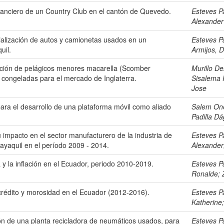
inanciero de un Country Club en el cantón de Quevedo.
Esteves P
Alexander
cialización de autos y camionetas usados en un
Esteves P
uil.
Armijos, 
rtación de pelágicos menores macarella (Scomber
Murillo De
) congeladas para el mercado de Inglaterra.
Sisalema 
Jose
ara el desarrollo de una plataforma móvil como aliado
Salem One
Padilla Dá
u impacto en el sector manufacturero de la industria de
Esteves P
ayaquil en el período 2009 - 2014.
Alexander
 y la inflación en el Ecuador, periodo 2010-2019.
Esteves P
Ronalde
;
crédito y morosidad en el Ecuador (2012-2016).
Esteves P
Katherine
ción de una planta recicladora de neumáticos usados, para
Esteves P