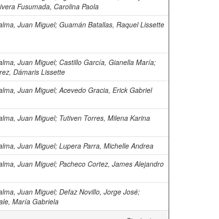
ivera Fusumada, Carolina Paola
alma, Juan Miguel
;
Guamán Batallas, Raquel Lissette
alma, Juan Miguel
;
Castillo García, Gianella María
;
rez, Dámaris Lissette
alma, Juan Miguel
;
Acevedo Gracia, Erick Gabriel
alma, Juan Miguel
;
Tutiven Torres, Milena Karina
alma, Juan Miguel
;
Lupera Parra, Michelle Andrea
alma, Juan Miguel
;
Pacheco Cortez, James Alejandro
alma, Juan Miguel
;
Defaz Novillo, Jorge José
;
le, María Gabriela