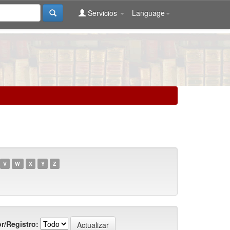
Servicios
Language
V
W
X
Y
Z
r/Registro: