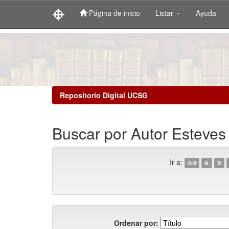
Página de inicio
Listar
Ayuda
Skip
navigation
Repositorio Digital UCSG
Buscar por Autor Esteves
Ir a:
0-9
A
B
Ordenar por: