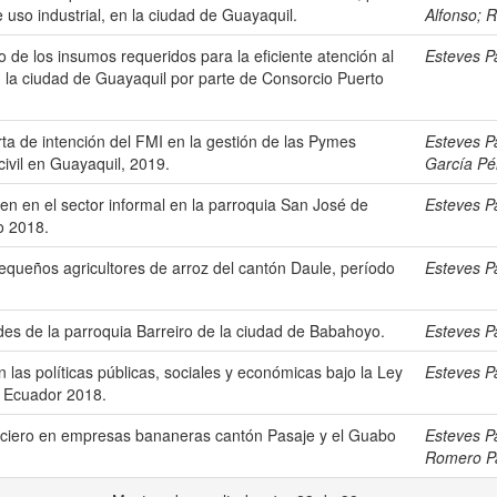
 uso industrial, en la ciudad de Guayaquil.
Alfonso
;
R
 de los insumos requeridos para la eficiente atención al
Esteves P
n la ciudad de Guayaquil por parte de Consorcio Puerto
arta de intención del FMI en la gestión de las Pymes
Esteves P
civil en Guayaquil, 2019.
García Pé
en en el sector informal en la parroquia San José de
Esteves P
o 2018.
pequeños agricultores de arroz del cantón Daule, período
Esteves P
es de la parroquia Barreiro de la ciudad de Babahoyo.
Esteves P
en las políticas públicas, sociales y económicas bajo la Ley
Esteves P
o Ecuador 2018.
nanciero en empresas bananeras cantón Pasaje y el Guabo
Esteves P
Romero Pa