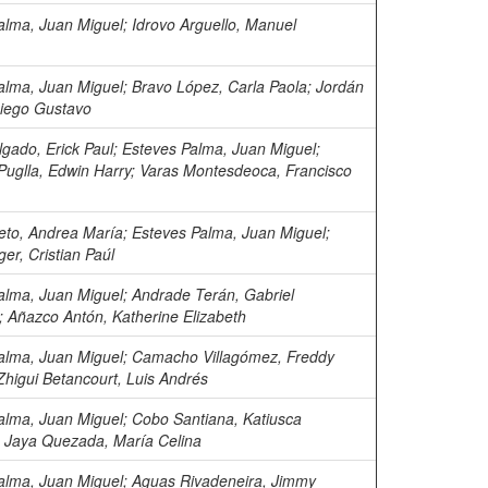
alma, Juan Miguel
;
Idrovo Arguello, Manuel
alma, Juan Miguel
;
Bravo López, Carla Paola
;
Jordán
Diego Gustavo
lgado, Erick Paul
;
Esteves Palma, Juan Miguel
;
Puglla, Edwin Harry
;
Varas Montesdeoca, Francisco
to, Andrea María
;
Esteves Palma, Juan Miguel
;
ger, Cristian Paúl
alma, Juan Miguel
;
Andrade Terán, Gabriel
;
Añazco Antón, Katherine Elizabeth
alma, Juan Miguel
;
Camacho Villagómez, Freddy
Zhigui Betancourt, Luis Andrés
alma, Juan Miguel
;
Cobo Santiana, Katiusca
;
Jaya Quezada, María Celina
alma, Juan Miguel
;
Aguas Rivadeneira, Jimmy