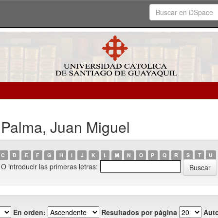
 Palma, Juan Miguel
C
D
E
F
G
H
I
J
K
L
M
N
O
P
Q
R
S
T
U
O introducir las primeras letras:
En orden:
Resultados por página
Auto