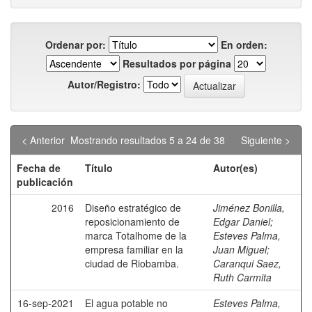
Ordenar por:
En orden:
Resultados por página
Autor/Registro:
< Anterior
Mostrando resultados 5 a 24 de 38
Siguiente >
Fecha de
Título
Autor(es)
publicación
2016
Diseño estratégico de
Jiménez Bonilla,
reposicionamiento de
Edgar Daniel
;
marca Totalhome de la
Esteves Palma,
empresa familiar en la
Juan Miguel
;
ciudad de Riobamba.
Caranqui Saez,
Ruth Carmita
16-sep-2021
El agua potable no
Esteves Palma,