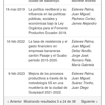
ciudad de Babahoyo.
Michelle Andrea
19-mar-2019
La política neoliberal y su
Esteves Palma,
influencia en las políticas
Juan Miguel
;
públicas, sociales y
Pacheco Cortez,
económicas bajo la Ley
James Alejandro
Orgánica para el Fomento
Productivo Ecuador 2018.
16-feb-2022
La tasa de resistencia y el
Esteves Palma,
gasto financiero en
Juan Miguel
;
empresas bananeras
Defaz Novillo,
cantón Pasaje y el Guabo
Jorge José
;
periodo 2015-2020.
Romero Pale,
María Gabriela
9-feb-2023
Mejora de los procesos
Esteves Palma,
productivos a través de la
Juan Miguel
;
metodología 5S en una
Suárez Triviño,
mueblería de la ciudad de
Juan Diego
Guayaquil 2021-2022.
< Anterior
Mostrando resultados 5 a 24 de 38
Siguiente >