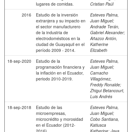
lugares de comidas.
Cristian Paúl
2016
Estudio de la inversión
Esteves Palma,
extranjera y su impacto en
Juan Miguel
;
el sector manufacturero
Andrade Terán,
de la industria de
Gabriel Alexander
;
electrodomésticos en la
Añazco Antón,
ciudad de Guayaquil en el
Katherine
período 2009 - 2014.
Elizabeth
18-sep-2020
Estudio de la
Esteves Palma,
programación financiera y
Juan Miguel
;
la inflación en el Ecuador,
Camacho
periodo 2010-2019.
Villagómez,
Freddy Ronalde
;
Zhigui Betancourt,
Luis Andrés
18-sep-2018
Estudio de las
Esteves Palma,
microempresas,
Juan Miguel
;
microcrédito y morosidad
Cobo Santiana,
en el Ecuador (2012-
Katiusca
2016).
Katherine
;
Jaya