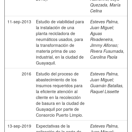
Quezada, María
Celina
11-sep-2013
Estudio de viabilidad para
Esteves Palma,
la instalación de una
Juan Miguel
;
planta recicladora de
Aguas
neumáticos usados, para
Rivadeneira,
la transformación de
Jimmy Alfonso
;
materia prima de uso
Rivera Fusumada,
industrial, en la ciudad de
Carolina Paola
Guayaquil.
2016
Estudio del proceso de
Esteves Palma,
abastecimiento de los
Juan Miguel
;
insumos requeridos para
Guamán Batallas,
la eficiente atención al
Raquel Lissette
cliente en la recolección
de basura en la ciudad de
Guayaquil por parte de
Consorcio Puerto Limpio.
13-sep-2019
Expectativas de la
Esteves Palma,
aplicación de la carta de
Juan Miguel
;