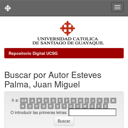
Skip
navigation
Repositorio Digital UCSG
Buscar por Autor Esteves
Palma, Juan Miguel
Ir a:
0-9
A
B
C
D
E
F
G
H
I
J
K
L
M
N
O
P
Q
R
S
T
U
V
W
X
Y
Z
O introducir las primeras letras: