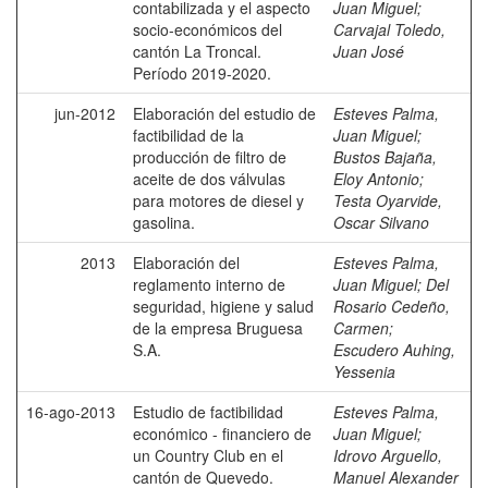
contabilizada y el aspecto
Juan Miguel
;
socio-económicos del
Carvajal Toledo,
cantón La Troncal.
Juan José
Período 2019-2020.
jun-2012
Elaboración del estudio de
Esteves Palma,
factibilidad de la
Juan Miguel
;
producción de filtro de
Bustos Bajaña,
aceite de dos válvulas
Eloy Antonio
;
para motores de diesel y
Testa Oyarvide,
gasolina.
Oscar Silvano
2013
Elaboración del
Esteves Palma,
reglamento interno de
Juan Miguel
;
Del
seguridad, higiene y salud
Rosario Cedeño,
de la empresa Bruguesa
Carmen
;
S.A.
Escudero Auhing,
Yessenia
16-ago-2013
Estudio de factibilidad
Esteves Palma,
económico - financiero de
Juan Miguel
;
un Country Club en el
Idrovo Arguello,
cantón de Quevedo.
Manuel Alexander