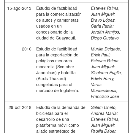
15-ago-2013
Estudio de factibilidad
Esteves Palma,
para la comercialización
Juan Miguel
;
de autos y camionetas
Bravo López,
usados en un
Carla Paola
;
concesionario de la
Jordán Armijos,
ciudad de Guayaquil.
Diego Gustavo
2016
Estudio de factibilidad
Murillo Delgado,
para la exportación de
Erick Paul
;
pelágicos menores
Esteves Palma,
macarella (Scomber
Juan Miguel
;
Japonicus) y botellita
Sisalema Puglla,
(Auxis Thazard)
Edwin Harry
;
congeladas para el
Varas
mercado de Inglaterra.
Montesdeoca,
Francisco Jose
29-oct-2018
Estudio de la demanda de
Salem Oneto,
bicicletas para el
Andrea María
;
desarrollo de una
Esteves Palma,
plataforma móvil como
Juan Miguel
;
aliado estratégico de
Padilla Dáger,