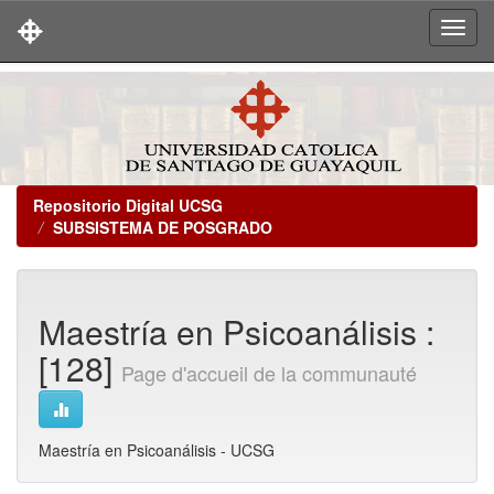
Skip
navigation
Repositorio Digital UCSG
SUBSISTEMA DE POSGRADO
Maestría en Psicoanálisis :
[128]
Page d'accueil de la communauté
Maestría en Psicoanálisis - UCSG