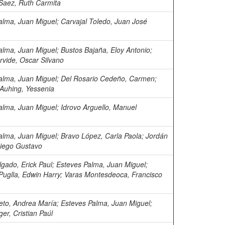
Saez, Ruth Carmita
alma, Juan Miguel
;
Carvajal Toledo, Juan José
alma, Juan Miguel
;
Bustos Bajaña, Eloy Antonio
;
rvide, Oscar Silvano
alma, Juan Miguel
;
Del Rosario Cedeño, Carmen
;
Auhing, Yessenia
alma, Juan Miguel
;
Idrovo Arguello, Manuel
alma, Juan Miguel
;
Bravo López, Carla Paola
;
Jordán
Diego Gustavo
lgado, Erick Paul
;
Esteves Palma, Juan Miguel
;
Puglla, Edwin Harry
;
Varas Montesdeoca, Francisco
to, Andrea María
;
Esteves Palma, Juan Miguel
;
ger, Cristian Paúl