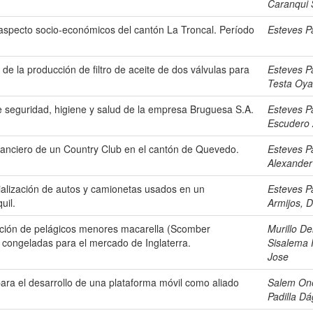
Caranqui 
l aspecto socio-económicos del cantón La Troncal. Período
Esteves P
d de la producción de filtro de aceite de dos válvulas para
Esteves P
Testa Oya
e seguridad, higiene y salud de la empresa Bruguesa S.A.
Esteves P
Escudero 
inanciero de un Country Club en el cantón de Quevedo.
Esteves P
Alexander
cialización de autos y camionetas usados en un
Esteves P
uil.
Armijos, 
rtación de pelágicos menores macarella (Scomber
Murillo De
) congeladas para el mercado de Inglaterra.
Sisalema 
Jose
ara el desarrollo de una plataforma móvil como aliado
Salem One
Padilla Dá