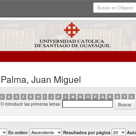
 Palma, Juan Miguel
C
D
E
F
G
H
I
J
K
L
M
N
O
P
Q
R
S
T
U
O introducir las primeras letras:
En orden:
Resultados por página
Auto