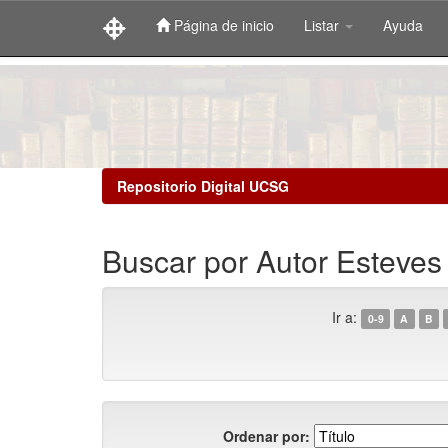
Página de inicio
Listar
Ayuda
Skip
navigation
Repositorio Digital UCSG
Buscar por Autor Esteves
Ir a:
0-9
A
B
Ordenar por: