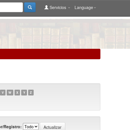
Servicios
Language
V
W
X
Y
Z
r/Registro: