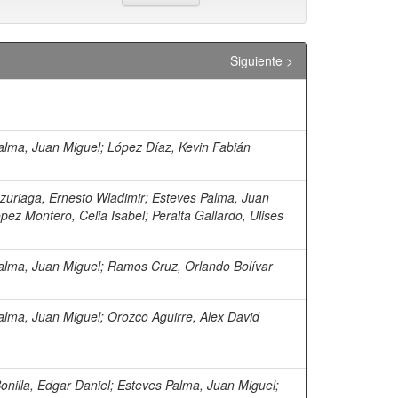
Siguiente >
alma, Juan Miguel
;
López Díaz, Kevin Fabián
zuriaga, Ernesto Wladimir
;
Esteves Palma, Juan
pez Montero, Celia Isabel
;
Peralta Gallardo, Ulises
alma, Juan Miguel
;
Ramos Cruz, Orlando Bolívar
alma, Juan Miguel
;
Orozco Aguirre, Alex David
onilla, Edgar Daniel
;
Esteves Palma, Juan Miguel
;