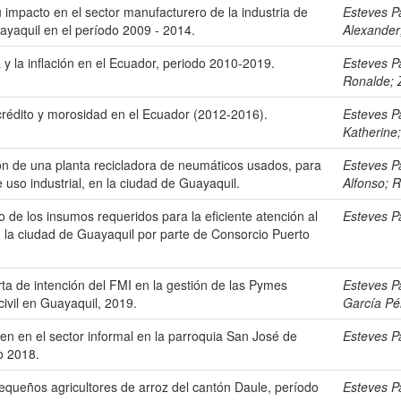
u impacto en el sector manufacturero de la industria de
Esteves P
ayaquil en el período 2009 - 2014.
Alexander
 y la inflación en el Ecuador, periodo 2010-2019.
Esteves P
Ronalde
;
crédito y morosidad en el Ecuador (2012-2016).
Esteves P
Katherine
ción de una planta recicladora de neumáticos usados, para
Esteves P
 uso industrial, en la ciudad de Guayaquil.
Alfonso
;
R
 de los insumos requeridos para la eficiente atención al
Esteves P
n la ciudad de Guayaquil por parte de Consorcio Puerto
arta de intención del FMI en la gestión de las Pymes
Esteves P
civil en Guayaquil, 2019.
García Pé
en en el sector informal en la parroquia San José de
Esteves P
o 2018.
pequeños agricultores de arroz del cantón Daule, período
Esteves P