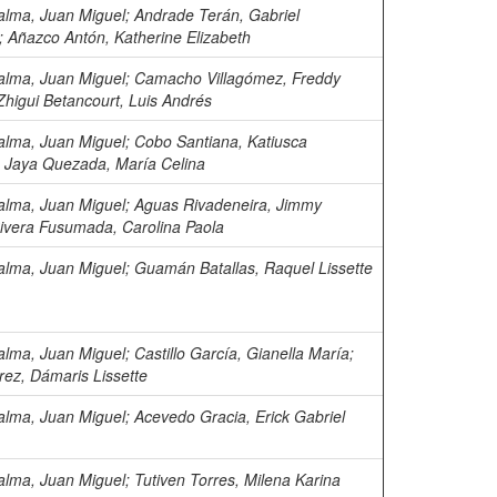
alma, Juan Miguel
;
Andrade Terán, Gabriel
;
Añazco Antón, Katherine Elizabeth
alma, Juan Miguel
;
Camacho Villagómez, Freddy
Zhigui Betancourt, Luis Andrés
alma, Juan Miguel
;
Cobo Santiana, Katiusca
;
Jaya Quezada, María Celina
alma, Juan Miguel
;
Aguas Rivadeneira, Jimmy
ivera Fusumada, Carolina Paola
alma, Juan Miguel
;
Guamán Batallas, Raquel Lissette
alma, Juan Miguel
;
Castillo García, Gianella María
;
rez, Dámaris Lissette
alma, Juan Miguel
;
Acevedo Gracia, Erick Gabriel
alma, Juan Miguel
;
Tutiven Torres, Milena Karina